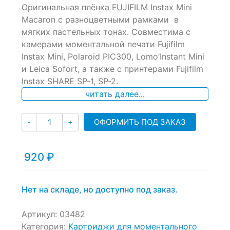
Оригинальная плёнка FUJIFILM Instax Mini
out
of
Macaron с разноцветными рамками в
based
мягких пастельных тонах. Совместима с
on
камерами моментальной печати Fujifilm
customer
ratings
Instax Mini, Polaroid PIC300, Lomo’Instant Mini
и Leica Sofort, а также с принтерами Fujifilm
Instax SHARE SP-1, SP-2.
читать далее...
Количество
ОФОРМИТЬ ПОД ЗАКАЗ
-
+
920
₽
Нет на складе, но доступно под заказ.
Артикул:
03482
Категория:
Картриджи для моментального