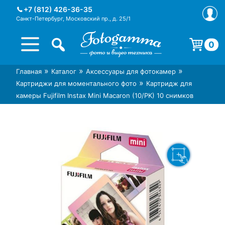
Skip
+7 (812) 426-36-35
to
Санкт-Петербург, Московский пр., д. 25/1
content
0
Корзина пуста.
»
»
»
Главная
Каталог
Аксессуары для фотокамер
Интернет-магазин фототехники
Магазин фотоаксессуаров foto-
»
Картриджи для моментального фото
Картридж для
Foto-Gamma в СПб
gamma.ru
камеры Fujifilm Instax Mini Macaron (10/PK) 10 снимков