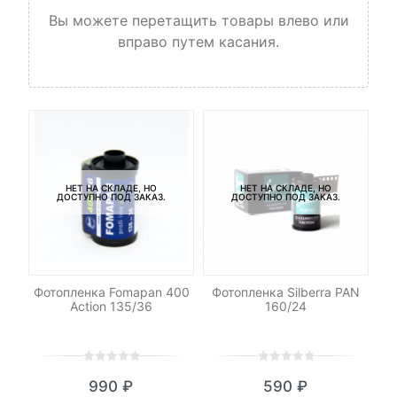
Вы можете перетащить товары влево или
вправо путем касания.
НЕТ НА СКЛАДЕ, НО
НЕТ НА СКЛАДЕ, НО
ДОСТУПНО ПОД ЗАКАЗ.
ДОСТУПНО ПОД ЗАКАЗ.
P4
Фотопленка Fomapan 400
Фотопленка Silberra PAN
Action 135/36
160/24
Fu
0
5
0
0
5
0
990
₽
590
₽
out
out