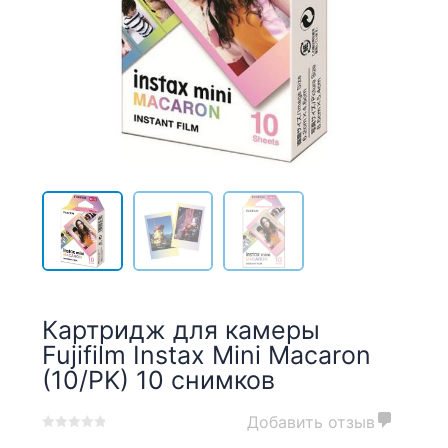
Картридж для камеры
Fujifilm Instax Mini Macaron
(10/PK) 10 снимков
Добавить отзыв
0
5
0