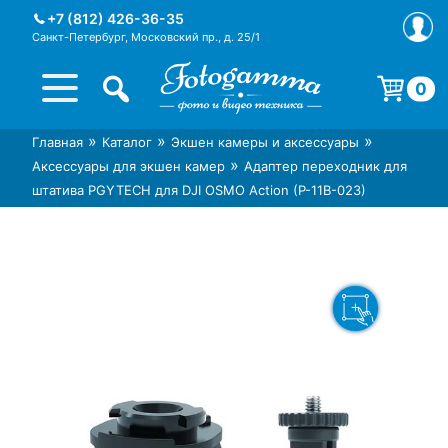
Skip
+7 (812) 426-36-35
to
Санкт-Петербург, Московский пр., д. 25/1
content
0
Корзина пуста.
»
»
»
Главная
Каталог
Экшен камеры и аксессуары
Интернет-магазин фототехники
Магазин фотоаксессуаров foto-
»
Аксессуары для экшен камер
Адаптер переходник для
Foto-Gamma в СПб
gamma.ru
штатива PGYTECH для DJI OSMO Action (P-11B-023)