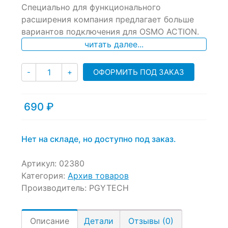
Специально для функционального
out
of
расширения компания предлагает больше
based
вариантов подключения для OSMO ACTION.
on
читать далее...
customer
ratings
Количество
ОФОРМИТЬ ПОД ЗАКАЗ
-
+
690
₽
Нет на складе, но доступно под заказ.
Артикул:
02380
Категория:
Архив товаров
Производитель:
PGYTECH
Описание
Детали
Отзывы (0)