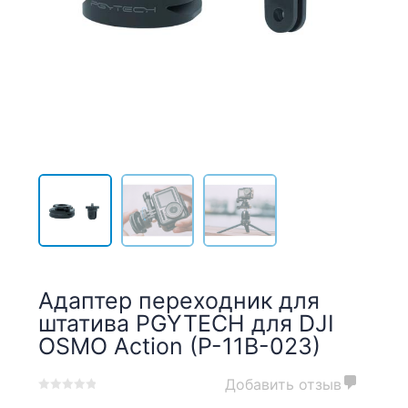
Адаптер переходник для
штатива PGYTECH для DJI
OSMO Action (P-11B-023)
Добавить отзыв
0
5
0