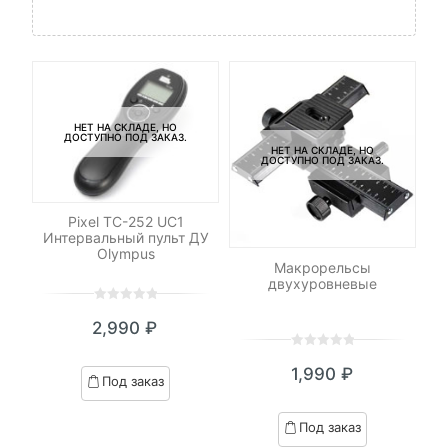
НЕТ НА СКЛАДЕ, НО
ДОСТУПНО ПОД ЗАКАЗ.
НЕТ НА СКЛАДЕ, НО
ДОСТУПНО ПОД ЗАКАЗ.
Pixel TC-252 UC1
Интервальный пульт ДУ
Olympus
le
Макрорельсы
двухуровневые
0
5
0
2,990
₽
out
of
0
5
0
based
₽
1,990
₽
out
Под заказ
я
начальная
on
of
customer
based
Под заказ
ratings
on
₽.
вляла