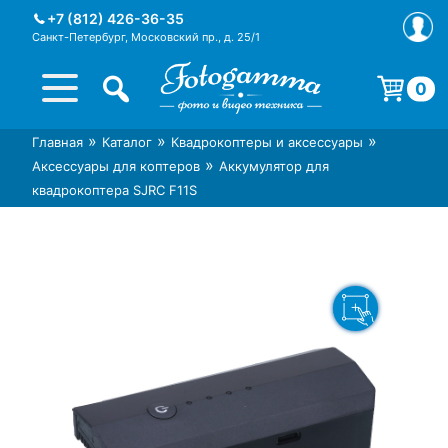
Skip
+7 (812) 426-36-35
to
Санкт-Петербург, Московский пр., д. 25/1
content
0
Корзина пуста.
»
»
»
Главная
Каталог
Квадрокоптеры и аксессуары
Интернет-магазин фототехники
Магазин фотоаксессуаров foto-
»
Аксессуары для коптеров
Аккумулятор для
Foto-Gamma в СПб
gamma.ru
квадрокоптера SJRC F11S