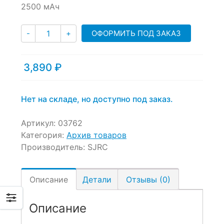
of
2500 мАч
based
on
Количество
customer
ОФОРМИТЬ ПОД ЗАКАЗ
-
+
ratings
3,890
₽
Нет на складе, но доступно под заказ.
Артикул:
03762
Категория:
Архив товаров
Производитель:
SJRC
Описание
Детали
Отзывы (0)
Описание