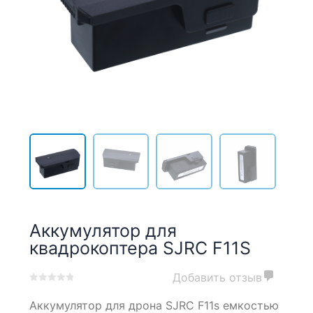
Аккумулятор для
квадрокоптера SJRC F11S
Добавить отзыв
0
5
0
Аккумулятор для дрона SJRC F11s емкостью
out