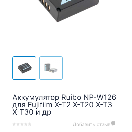
Аккумулятор Ruibo NP-W126
для Fujifilm X-T2 X-T20 X-T3
X-T30 и др
Добавить отзыв
0
5
0