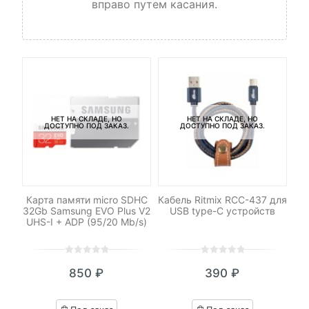
вправо путем касания.
НЕТ НА СКЛАДЕ, НО
НЕТ НА СКЛАДЕ, НО
ДОСТУПНО ПОД ЗАКАЗ.
ДОСТУПНО ПОД ЗАКАЗ.
od
Карта памяти micro SDHC
Кабель Ritmix RCC-437 для
К
32Gb Samsung EVO Plus V2
USB type-C устройств
UHS-I + ADP (95/20 Mb/s)
0
5
0
0
5
0
850
₽
390
₽
out
out
of
of
based
based