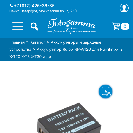
Skip
+7 (812) 426-36-35
to
Санкт-Петербург, Московский пр., д. 25/1
content
0
Корзина пуста.
»
»
Главная
Каталог
Аккумуляторы и зарядные
Интернет-магазин фототехники
Магазин фотоаксессуаров foto-
»
устройства
Аккумулятор Ruibo NP-W126 для Fujifilm X-T2
Foto-Gamma в СПб
gamma.ru
X-T20 X-T3 X-T30 и др