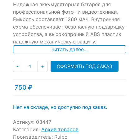
Надежная аккумуляторная батарея для
out
of
профессиональной фото- и видеотехники.
based
Емкость составляет 1260 мАч. Внутренняя
on
схема обеспечивает безопасную подзарядку
customer
ratings
устройства, а высокопрочный ABS пластик
надежную механическую защиту.
читать далее...
Количество
ОФОРМИТЬ ПОД ЗАКАЗ
-
+
750
₽
Нет на складе, но доступно под заказ.
Артикул:
03447
Категория:
Архив товаров
Производитель:
Ruibo