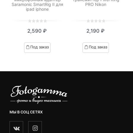
n
Saramonic SmartRig II для
PRO Nikon
ipad iphone
0
5
0
0
5
0
2,590
₽
2,190
₽
out
out
of
of
based
based
Под заказ
Под заказ
on
on
customer
customer
ratings
ratings
МЫ В СОЦ СЕТЯХ