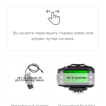
Вы можете перетащить товары влево или
вправо путем касания.
НЕТ НА СКЛАДЕ, НО
НЕТ В НАЛИЧИИ
ДОСТУПНО ПОД ЗАКАЗ.
-
р
Микрофонный адаптер
Трансмиттер Pixel King
К