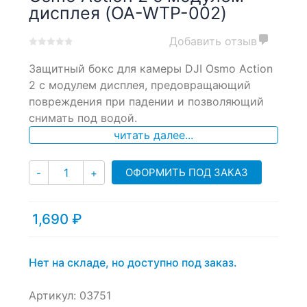
дисплея (OA-WTP-002)
Добавить отзыв
0
5
0
Защитный бокс для камеры DJI Osmo Action
out
of
2 с модулем дисплея, предовращающий
based
повреждения при падении и позволяющий
on
снимать под водой.
customer
ratings
читать далее...
Количество
ОФОРМИТЬ ПОД ЗАКАЗ
-
+
1,690
₽
Нет на складе, но доступно под заказ.
Артикул:
03751