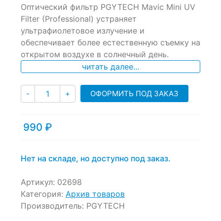
Оптический фильтр PGYTECH Mavic Mini UV
out
of
Filter (Professional) устраняет
based
ультрафиолетовое излучение и
on
обеспечивает более естественную съемку на
customer
ratings
открытом воздухе в солнечный день.
читать далее...
Количество
ОФОРМИТЬ ПОД ЗАКАЗ
-
+
990
₽
Нет на складе, но доступно под заказ.
Артикул:
02698
Категория:
Архив товаров
Производитель:
PGYTECH