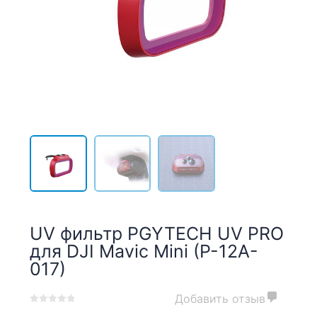
UV фильтр PGYTECH UV PRO
для DJI Mavic Mini (P-12A-
017)
Добавить отзыв
0
5
0