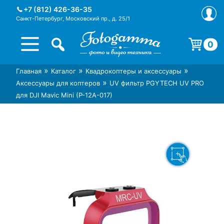
Skip
+7 (812) 426-36-35
to
Санкт-Петербург, Московский пр., д. 25/1
content
0
Корзина пуста.
»
»
»
Главная
Каталог
Квадрокоптеры и аксессуары
Интернет-магазин фототехники
Магазин фотоаксессуаров foto-
»
Аксессуары для коптеров
UV фильтр PGYTECH UV PRO
Foto-Gamma в СПб
gamma.ru
для DJI Mavic Mini (P-12A-017)