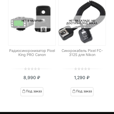
НЕТ В НАЛИЧИИ
НЕТ НА СКЛАДЕ, НО
ДОСТУПНО ПОД ЗАКАЗ.
C-
Радиосинхронизатор Pixel
Синхрокабель Pixel FC-
Со
King PRO Canon
312S для Nikon
0
5
0
0
5
0
8,990
₽
1,290
₽
out
out
of
of
based
based
Под заказ
Под заказ
on
on
customer
customer
ratings
ratings