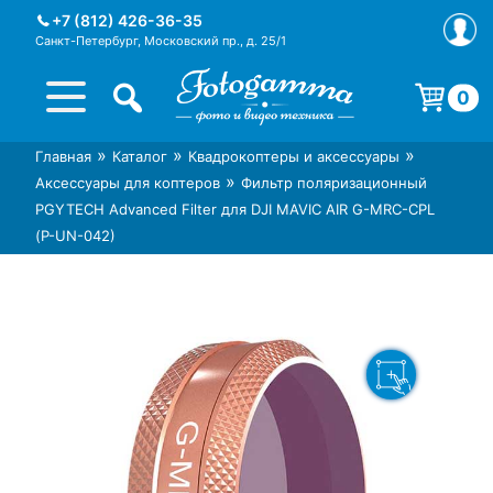
Skip
+7 (812) 426-36-35
to
Санкт-Петербург, Московский пр., д. 25/1
content
0
Корзина пуста.
»
»
»
Главная
Каталог
Квадрокоптеры и аксессуары
Интернет-магазин фототехники
Магазин фотоаксессуаров foto-
»
Аксессуары для коптеров
Фильтр поляризационный
Foto-Gamma в СПб
gamma.ru
PGYTECH Advanced Filter для DJI MAVIC AIR G-MRC-CPL
(P-UN-042)