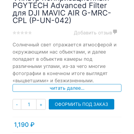
PGYTECH Advanced Filter
для DJI MAVIC AIR G-MRC-
CPL (P-UN-042)
Добавить отзыв
0
5
0
Солнечный свет отражается атмосферой и
out
of
окружающими нас объектами, и далее
based
попадает в объектив камеры под
on
различными углами, из-за чего многие
customer
ratings
фотографии в конечном итоге выглядят
«выцветшими» и безжизненными.
читать далее...
Количество
ОФОРМИТЬ ПОД ЗАКАЗ
-
+
1,190
₽