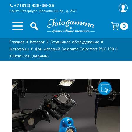
Skip
+7 (812) 426-36-35
to
Санкт-Петербург, Московский пр., д. 25/1
content
0
Корзина пуста.
»
»
»
Главная
Каталог
Студийное оборудование
Интернет-магазин фототехники
Магазин фотоаксессуаров foto-
»
Фотофоны
Фон матовый Colorama Colormatt PVC 100 x
Foto-Gamma в СПб
gamma.ru
130cm Coal (черный)