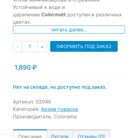
ratings
Устойчивый к воде и
царапинам
Colormatt
доступен в различных
цветах.
читать далее...
Количество
ОФОРМИТЬ ПОД ЗАКАЗ
-
+
1,890
₽
Нет на складе, но доступно под заказ.
Артикул:
02046
Категория:
Архив товаров
Производитель:
Colorama
Описание
Детали
Отзывы (0)