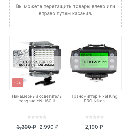
Вы можете перетащить товары влево или
вправо путем касания.
НЕТ НА СКЛАДЕ, НО
НЕТ В НАЛИЧИИ
ДОСТУПНО ПОД ЗАКАЗ.
-12%
-
ет
Накамерный осветитель
Трансмиттер Pixel King
ny
Yongnuo YN-160 II
PRO Nikon
0
5
0
0
5
0
3,390
₽
2,990
₽
2,190
₽
out
out
Текущая
Первоначальная