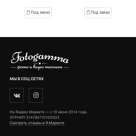
of
of
цена:
цена
based
based
Под заказ
Под заказ
on
on
2,990 ₽.
составляла
customer
customer
3,390 ₽.
ratings
ratings
МЫ В СОЦ СЕТЯХ
На Яндекс.Маркете — c 10 июня 2014 года.
ОГРНИП 314784710100933
Смотреть отзывы в Я.Маркете