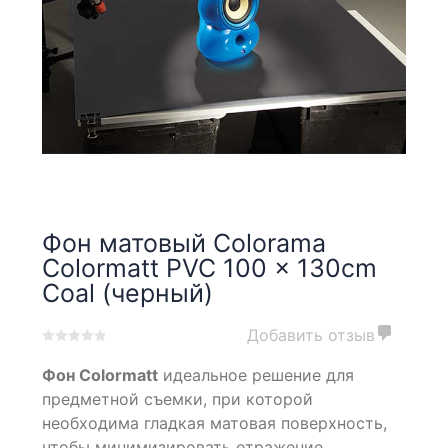
Фон матовый Colorama
Colormatt PVC 100 x 130cm
Coal (черный)
Добавить отзыв
0
5
0
Фон Colormatt
идеальное решение для
out
of
предметной съемки, при которой
based
необходима гладкая матовая поверхность,
on
чтобы минимизировать отражение.
customer