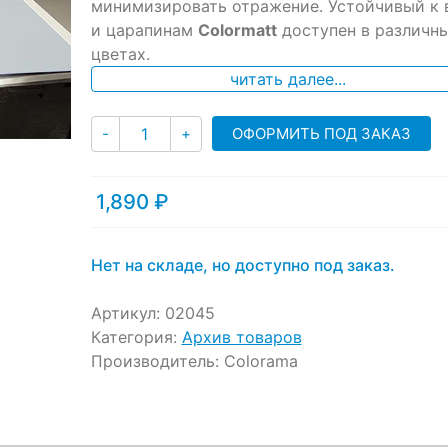
минимизировать отражение. Устойчивый к 
customer
ratings
и царапинам
Colormatt
доступен в различн
цветах.
читать далее...
Количество
ОФОРМИТЬ ПОД ЗАКАЗ
-
+
1,890
₽
Нет на складе, но доступно под заказ.
Артикул:
02045
Категория:
Архив товаров
Производитель:
Colorama