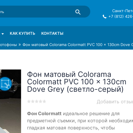
Санкт-Пете
+7 (812) 426
mma в СПб
КАК КУПИТЬ
КОНТАКТЫ
»
отофоны
Фон матовый Colorama Colormatt PVC 100 x 130cm Dove 
Фон матовый Colorama
Colormatt PVC 100 x 130cm
Dove Grey (светло-серый)
Добавить отзы
0
5
0
Фон Colormatt
идеальное решение для
out
of
предметной съемки, при которой необходи
based
гладкая матовая поверхность, чтобы
on