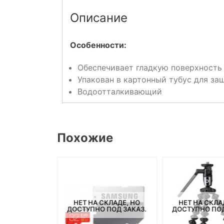
Описание
Особенности:
Обеспечивает гладкую поверхность
Упакован в картонный тубус для з
Водоотталкивающий
Похожие
СКЛАДЕ, НО
НЕТ НА СКЛАДЕ, НО
НЕТ НА СКЛА
ПОД ЗАКАЗ.
ДОСТУПНО ПОД ЗАКАЗ.
ДОСТУПНО ПОД