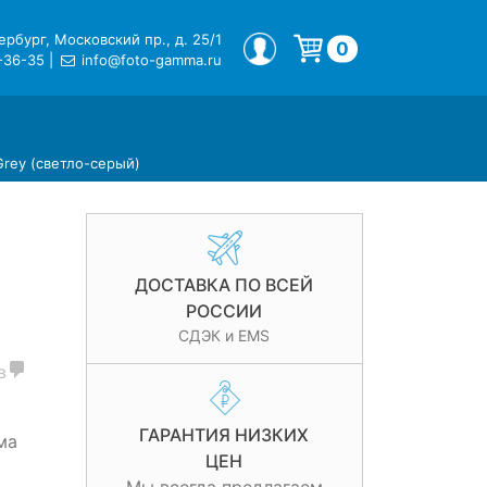
рбург, Московский пр., д. 25/1
МОЙ ПРОФИЛЬ
0
-36-35
|
info@foto-gamma.ru
Корзина пуста.
Grey (светло-серый)
ДОСТАВКА ПО ВСЕЙ
РОССИИ
СДЭК и EMS
в
ГАРАНТИЯ НИЗКИХ
ма
ЦЕН