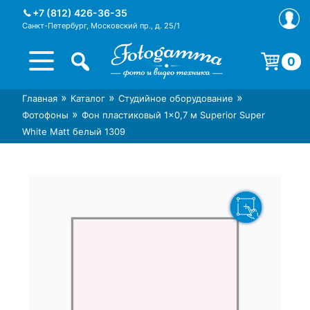
Skip
+7 (812) 426-36-35
to
Санкт-Петербург, Московский пр., д. 25/1
content
0
Корзина пуста.
»
»
»
Главная
Каталог
Студийное оборудование
Интернет-магазин фототехники
Магазин фотоаксессуаров foto-
»
Фотофоны
Фон пластиковый 1×0,7 м Superior Super
Foto-Gamma в СПб
gamma.ru
White Matt белый 1309