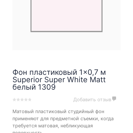
Фон пластиковый 1×0,7 м
Superior Super White Matt
белый 1309
Добавить отзыв
0
5
0
Матовый пластиковый студийный фон
out
of
применяют для предметной съемки, когда
based
требуется матовая, небликующая
on
поверхность.
customer