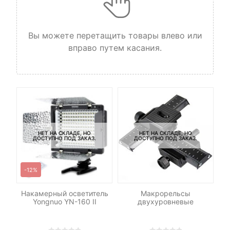
Вы можете перетащить товары влево или
вправо путем касания.
НЕТ НА СКЛАДЕ, НО
НЕТ НА СКЛАДЕ, НО
ДОСТУПНО ПОД ЗАКАЗ.
ДОСТУПНО ПОД ЗАКАЗ.
-12%
le
Накамерный осветитель
Макрорельсы
Си
Yongnuo YN-160 II
двухуровневые