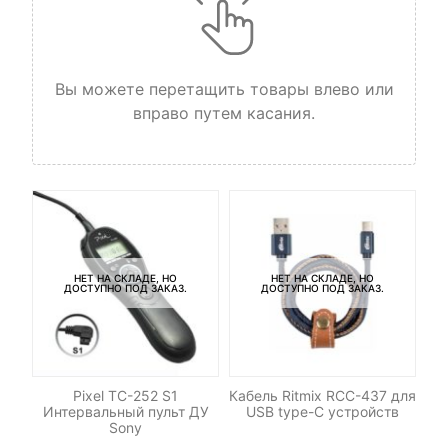
Вы можете перетащить товары влево или
вправо путем касания.
НЕТ НА СКЛАДЕ, НО
НЕТ НА СКЛАДЕ, НО
ДОСТУПНО ПОД ЗАКАЗ.
ДОСТУПНО ПОД ЗАКАЗ.
DHC
Pixel TC-252 S1
Кабель Ritmix RCC-437 для
 V2
Интервальный пульт ДУ
USB type-C устройств
/s)
Sony