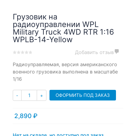
Грузовик на
радиоуправлении WPL
Military Truck 4WD RTR 1:16
WPLB-14-Yellow
Добавить отзыв
0
5
0
Радиоуправляемая, версия американского
out
of
военного грузовика выполнена в масштабе
based
1/16
on
customer
Количество
ratings
ОФОРМИТЬ ПОД ЗАКАЗ
-
+
2,890
₽
Нет на складе, но доступно под заказ.