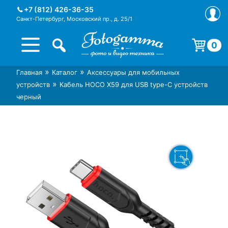
Skip
+7 (812) 426-36-35
to
Санкт-Петербург, Московский пр., д. 25/1
content
0
Корзина пуста.
»
»
Главная
Каталог
Аксессуары для мобильных
Интернет-магазин фототехники
Магазин фотоаксессуаров foto-
»
устройств
Кабель HOCO X59 для USB type-C устройств
Foto-Gamma в СПб
gamma.ru
черный