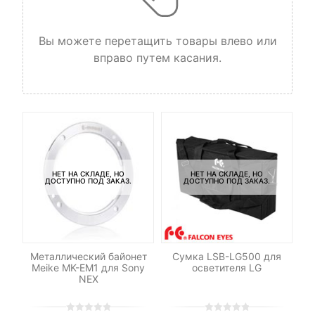
Вы можете перетащить товары влево или
вправо путем касания.
НЕТ НА СКЛАДЕ, НО
НЕТ НА СКЛАДЕ, НО
ДОСТУПНО ПОД ЗАКАЗ.
ДОСТУПНО ПОД ЗАКАЗ.
для
Металлический байонет
Сумка LSB-LG500 для
в
Meike MK-EM1 для Sony
осветителя LG
NEX