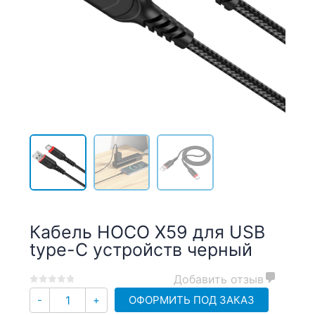
Кабель HOCO X59 для USB
type-C устройств черный
Добавить отзыв
0
5
0
Количество
ОФОРМИТЬ ПОД ЗАКАЗ
-
+
out