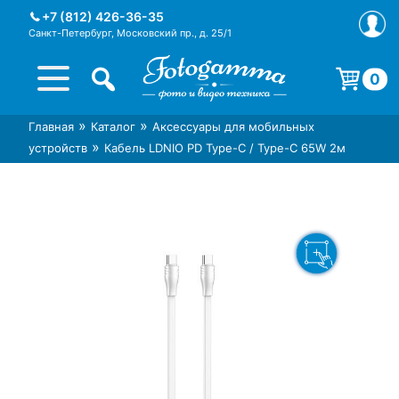
Skip
+7 (812) 426-36-35
to
Санкт-Петербург, Московский пр., д. 25/1
content
0
Корзина пуста.
»
»
Главная
Каталог
Аксессуары для мобильных
Интернет-магазин фототехники
Магазин фотоаксессуаров foto-
»
устройств
Кабель LDNIO PD Type-C / Type-C 65W 2м
Foto-Gamma в СПб
gamma.ru