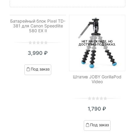
НЕТ НА СКЛАДЕ, НО
ДОСТУПНО ПОД ЗАКАЗ.
Батарейный блок Pixel TD-
381 для Canon Speedlite
580 EX II
НЕТ НА СКЛАДЕ, НО
ДОСТУПНО ПОД ЗАКАЗ.
0
5
0
3,990
₽
out
of
based
Под заказ
on
Штатив JOBY GorillaPod
Ка
customer
Video
ratings
0
5
0
₽
1,790
₽
out
я
начальная
of
based
Под заказ
on
₽.
вляла
customer