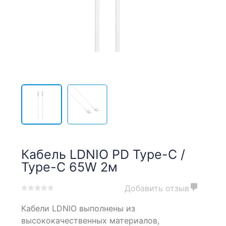
Кабель LDNIO PD Type-C /
Type-C 65W 2м
Добавить отзыв
0
5
0
Кабели LDNIO выполнены из
out
of
высококачественных материалов,
based