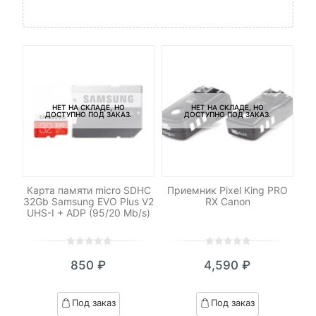
НЕТ НА СКЛАДЕ, НО
НЕТ НА СКЛАДЕ, НО
ДОСТУПНО ПОД ЗАКАЗ.
ДОСТУПНО ПОД ЗАКАЗ.
Карта памяти micro SDHC
Приемник Pixel King PRO
h
32Gb Samsung EVO Plus V2
RX Canon
UHS-I + ADP (95/20 Mb/s)
0
5
0
0
5
0
850
₽
4,590
₽
out
out
я
начальная
of
of
based
based
Под заказ
Под заказ
on
on
вляла