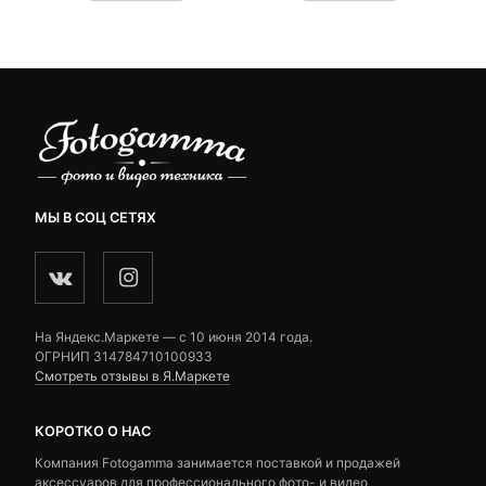
customer
customer
₽.
ratings
ratings
МЫ В СОЦ СЕТЯХ
На Яндекс.Маркете — c 10 июня 2014 года.
ОГРНИП 314784710100933
Смотреть отзывы в Я.Маркете
КОРОТКО О НАС
Компания Fotogamma занимается поставкой и продажей
аксессуаров для профессионального фото- и видео