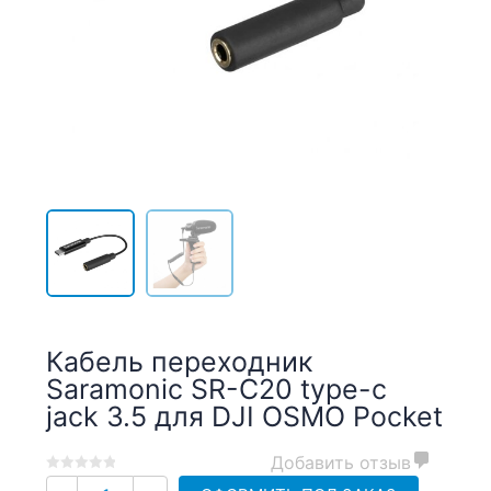
Кабель переходник
Saramonic SR-C20 type-c
jack 3.5 для DJI OSMO Pocket
Добавить отзыв
0
5
0
Количество