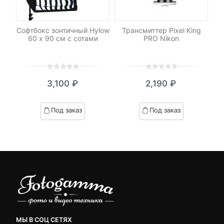
-
Софтбокс зонтичный Hylow
Трансмиттер Pixel King
Пе
h
60 х 90 см с сотами
PRO Nikon
0
5
0
0
5
0
3,100
₽
2,190
₽
out
out
я
начальная
of
of
based
based
Под заказ
Под заказ
on
on
вляла
customer
customer
₽.
ratings
ratings
МЫ В СОЦ СЕТЯХ