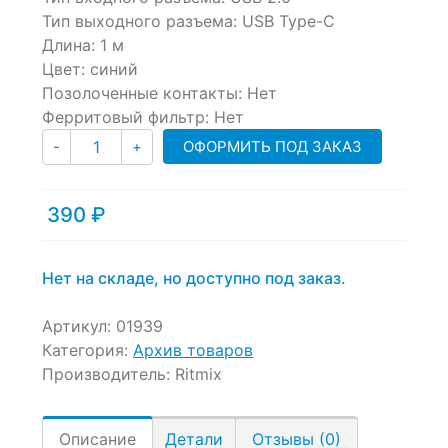
of
Тип выходного разъема: USB Type-C
based
Длина: 1 м
on
customer
Цвет: синий
ratings
Позолоченные контакты: Нет
Ферритовый фильтр: Нет
Количество
ОФОРМИТЬ ПОД ЗАКАЗ
-
+
390
₽
Нет на складе, но доступно под заказ.
Артикул:
01939
Категория:
Архив товаров
Производитель:
Ritmix
Описание
Детали
Отзывы (0)