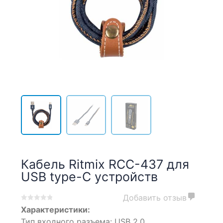
Кабель Ritmix RCC-437 для
USB type-C устройств
Добавить отзыв
0
5
0
Характеристики:
out
Тип входного разъема: USB 2.0