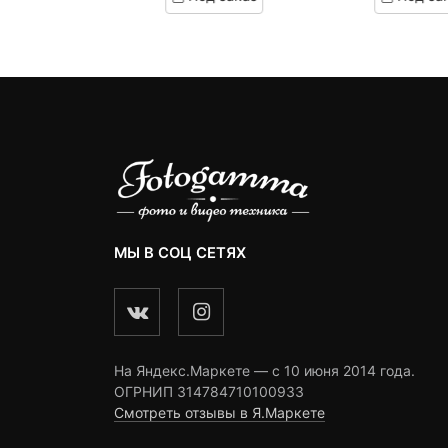
890 ₽.
составляла
2,
с
customer
customer
omer
1,000 ₽.
3
ratings
ratings
ngs
МЫ В СОЦ СЕТЯХ
На Яндекс.Маркете — c 10 июня 2014 года.
ОГРНИП 314784710100933
Смотреть отзывы в Я.Маркете