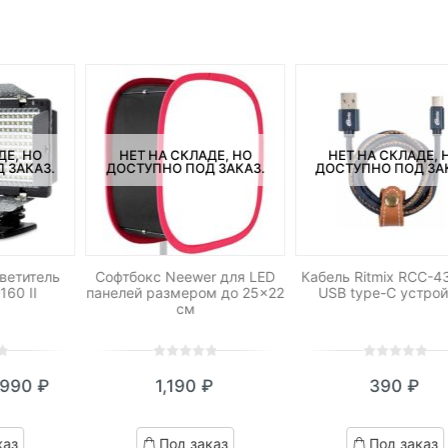
ДЕ, НО
НЕТ НА СКЛАДЕ, НО
НЕТ НА СКЛАДЕ, 
 ЗАКАЗ.
ДОСТУПНО ПОД ЗАКАЗ.
ДОСТУПНО ПОД ЗА
ветитель
Софтбокс Neewer для LED
Кабель Ritmix RCC-4
160 II
панелей размером до 25×22
USB type-C устро
см
0
5
0
0
5
0
,990
₽
1,190
₽
390
₽
out
out
кущая
ервоначальная
of
of
на:
ена
based
based
каз
Под заказ
Под заказ
on
on