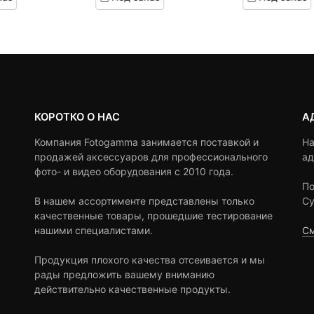
990 ₽.
оставляла
customer
customer
,390 ₽.
ratings
ratings
КОРОТКО О НАС
А
Компания Fotogamma занимается поставкой и
На
продажей аксессуаров для профессионального
ад
фото- и видео оборудования с 2010 года.
По
В нашем ассортименте представлены только
Су
качественные товары, прошедшие тестирование
нашими специалистами.
См
Продукция плохого качества отсеивается и мы
рады предложить вашему вниманию
действительно качественные продукты.