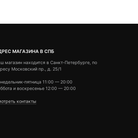
3,990 ₽.
состав
customer
customer
4,500 ₽
ratings
ratings
ДРЕС МАГАЗИНА В СПБ
ш магазин находится в Санкт-Петербурге, по
ресу Московский пр., д. 25/1
недельник-пятница 11:00 — 20:00
ббота и воскресенье 12:00 — 20:00
отреть контакты