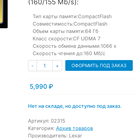
(160/155 Mb/s):
customer
ratings
Тип карты памяти:
CompactFlash
Совместимость:
CompactFlash
Объем карты памяти:
64 Гб
Класс скорости:
CF UDMA 7
Скорость обмена данными:
1066 x
Скорость чтения до:
160 Мб/с
Количество
ОФОРМИТЬ ПОД ЗАКАЗ
-
+
5,990
₽
Нет на складе, но доступно под заказ.
Артикул:
02315
Категория:
Архив товаров
Производитель:
Lexar