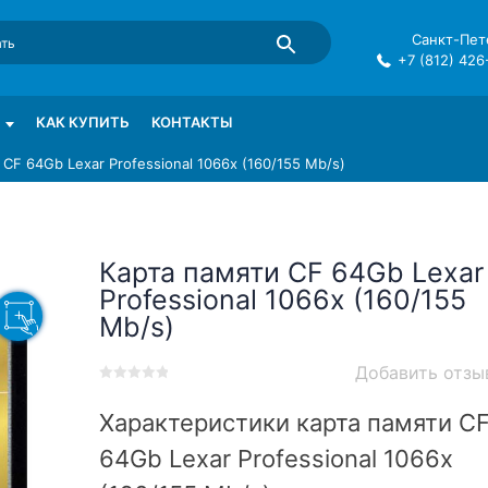
Санкт-Пете
+7 (812) 426
mma в СПб
КАК КУПИТЬ
КОНТАКТЫ
 CF 64Gb Lexar Professional 1066x (160/155 Mb/s)
Карта памяти CF 64Gb Lexar
Professional 1066x (160/155
Mb/s)
Добавить отзы
0
5
0
out
Характеристики карта памяти C
of
64Gb Lexar Professional 1066x
based
on