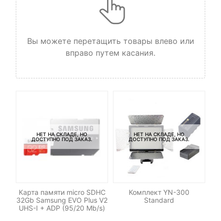
Вы можете перетащить товары влево или
вправо путем касания.
НЕТ НА СКЛАДЕ, НО
НЕТ НА СКЛАДЕ, НО
ДОСТУПНО ПОД ЗАКАЗ.
ДОСТУПНО ПОД ЗАКАЗ.
для
Карта памяти micro SDHC
Комплект YN-300
Ра
в
32Gb Samsung EVO Plus V2
Standard
UHS-I + ADP (95/20 Mb/s)