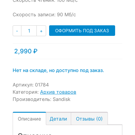
Скорость чтения:
100 Мб/с
on
customer
ratings
Скорость записи: 90
Мб/с
Количество
ОФОРМИТЬ ПОД ЗАКАЗ
-
+
2,990
₽
Нет на складе, но доступно под заказ.
Артикул:
01784
Категория:
Архив товаров
Производитель:
Sandisk
Описание
Детали
Отзывы (0)