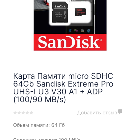
Карта Памяти micro SDHC
64Gb Sandisk Extreme Pro
UHS-I U3 V30 A1 + ADP
(100/90 MB/s)
Добавить отзыв
0
5
0
Объем памяти:
64 Гб
out
of
based