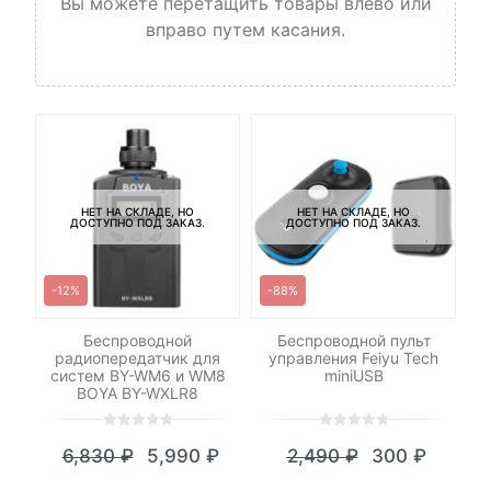
Вы можете перетащить товары влево или
вправо путем касания.
НЕТ НА СКЛАДЕ, НО
НЕТ НА СКЛАДЕ, НО
ДОСТУПНО ПОД ЗАКАЗ.
ДОСТУПНО ПОД ЗАКАЗ.
-12%
-88%
-
-
Беспроводной
Беспроводной пульт
К
радиопередатчик для
управления Feiyu Tech
систем BY-WM6 и WM8
miniUSB
BOYA BY-WXLR8
0
5
0
0
5
0
6,830
₽
5,990
₽
2,490
₽
300
₽
out
out
Текущая
Первоначальная
Текущая
Первоначал
of
of