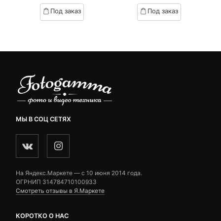
цена:
цена
цена:
цена
based
based
Под заказ
Под заказ
on
on
5,990 ₽.
составляла
300 ₽.
составляла
customer
customer
6,830 ₽.
2,490 ₽.
ratings
ratings
МЫ В СОЦ СЕТЯХ
На Яндекс.Маркете — c 10 июня 2014 года.
ОГРНИП 314784710100933
Смотреть отзывы в Я.Маркете
КОРОТКО О НАС