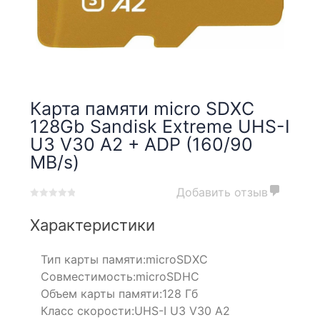
Карта памяти micro SDXC
128Gb Sandisk Extreme UHS-I
U3 V30 A2 + ADP (160/90
MB/s)
Добавить отзыв
0
5
0
out
Характеристики
of
based
Тип карты памяти:
microSDXC
on
customer
Совместимость:
microSDHC
ratings
Объем карты памяти:
128 Гб
Класс скорости:
UHS-I U3 V30 A2