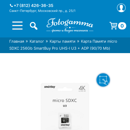
Skip
+7 (812) 426-36-35
to
Санкт-Петербург, Московский пр., д. 25/1
content
0
Корзина пуста.
»
»
»
Главная
Каталог
Карты памяти
Карта Памяти micro
Интернет-магазин фототехники
Магазин фотоаксессуаров foto-
SDXC 256Gb SmartBuy Pro UHS-I U3 + ADP (90/70 Mb)
Foto-Gamma в СПб
gamma.ru