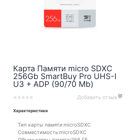
Карта Памяти micro SDXC
256Gb SmartBuy Pro UHS-I
U3 + ADP (90/70 Mb)
Добавить отзыв
0
5
0
out
Характеристики
of
based
Тип карты памяти:
microSDXC
on
Совместимость:
microSDXC
customer
Объем карты памяти:
256 Гб
ratings