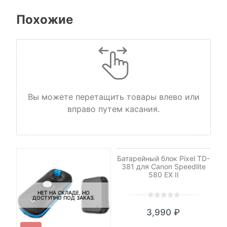
Похожие
Вы можете перетащить товары влево или
вправо путем касания.
НЕТ НА СКЛАДЕ, НО
ДОСТУПНО ПОД ЗАКАЗ.
Батарейный блок Pixel TD-
381 для Canon Speedlite
580 EX II
НЕТ НА СКЛАДЕ, НО
ДОСТУПНО ПОД ЗАКАЗ.
0
5
0
3,990
₽
out
of