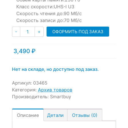
Класс скорости:
UHS-I U3
Скорость чтения до:
90 Мб/с
Скорость записи до:
70 Мб/с
Количество
ОФОРМИТЬ ПОД ЗАКАЗ
-
+
3,490
₽
Нет на складе, но доступно под заказ.
Артикул:
03465
Категория:
Архив товаров
Производитель:
Smartbuy
Описание
Детали
Отзывы (0)