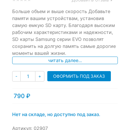
0
5
0
Больше объем и выше скорость Добавьте
out
of
памяти вашим устройствам, установив
based
самую емкую SD карту. Благодаря высоким
on
рабочим характеристиками и надежности,
customer
ratings
SD карты Samsung серии EVO позволят
сохранить на долгую память самые дорогие
моменты вашей жизни.
читать далее...
Количество
ОФОРМИТЬ ПОД ЗАКАЗ
-
+
790
₽
Нет на складе, но доступно под заказ.
Артикул:
02907