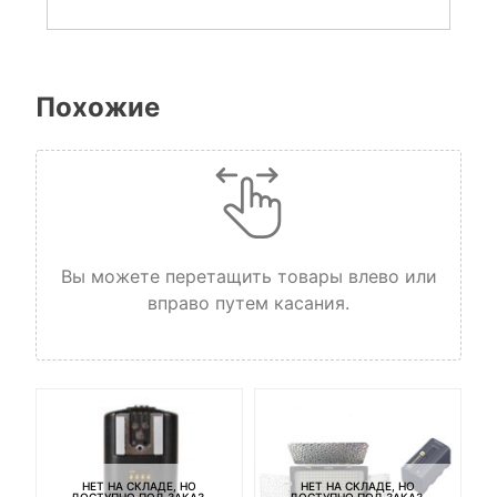
Похожие
Вы можете перетащить товары влево или
вправо путем касания.
Ба
3
НЕТ НА СКЛАДЕ, НО
НЕТ НА СКЛАДЕ, НО