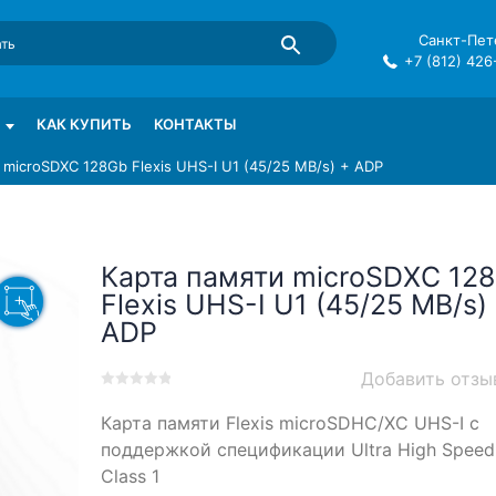
Санкт-Пете
+7 (812) 426
mma в СПб
КАК КУПИТЬ
КОНТАКТЫ
 microSDXC 128Gb Flexis UHS-I U1 (45/25 MB/s) + ADP
Карта памяти microSDXC 12
Flexis UHS-I U1 (45/25 MB/s)
ADP
Добавить отзы
0
5
0
Карта памяти Flexis microSDHC/XC UHS-I с
out
of
поддержкой спецификации Ultra High Speed
based
Class 1
on