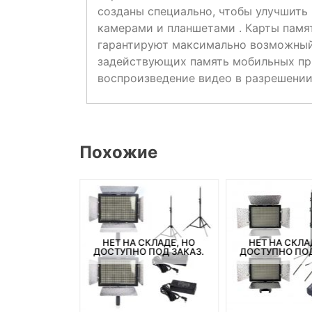
созданы специально, чтобы улучшить
камерами и планшетами . Карты памя
гарантируют максимально возможный
задействующих память мобильных при
воспроизведение видео в разрешении 
Похожие
СКЛАДЕ, НО
НЕТ НА СКЛАДЕ, НО
НЕТ НА СКЛА
ПОД ЗАКАЗ.
ДОСТУПНО ПОД ЗАКАЗ.
ДОСТУПНО ПОД