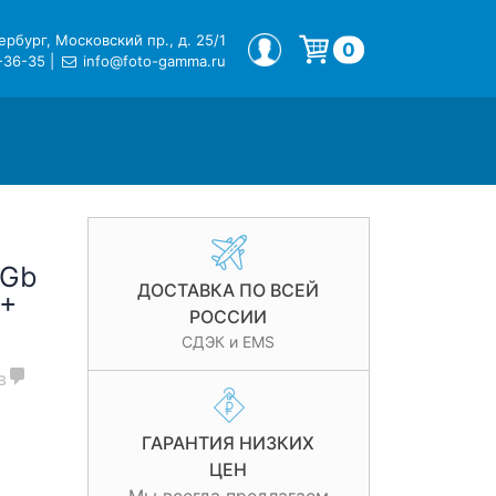
рбург, Московский пр., д. 25/1
МОЙ ПРОФИЛЬ
0
-36-35
|
info@foto-gamma.ru
Корзина пуста.
8Gb
ДОСТАВКА ПО ВСЕЙ
 +
РОССИИ
СДЭК и EMS
в
ГАРАНТИЯ НИЗКИХ
ЦЕН