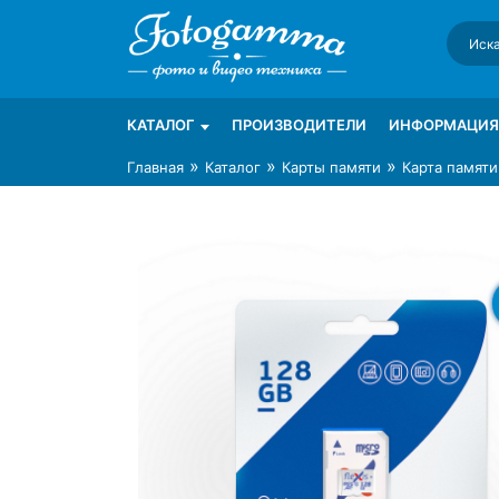
Skip
to
content
Интернет-магазин фототехники Foto-Ga
Магазин фотоаксессуаров foto-gamma.ru
КАТАЛОГ
ПРОИЗВОДИТЕЛИ
ИНФОРМАЦИЯ
»
»
»
Главная
Каталог
Карты памяти
Карта памяти