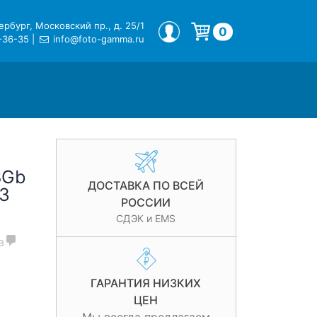
рбург, Московский пр., д. 25/1
МОЙ ПРОФИЛЬ
0
-36-35
|
info@foto-gamma.ru
Корзина пуста.
8Gb
ДОСТАВКА ПО ВСЕЙ
U3
РОССИИ
СДЭК и EMS
в
ГАРАНТИЯ НИЗКИХ
ЦЕН