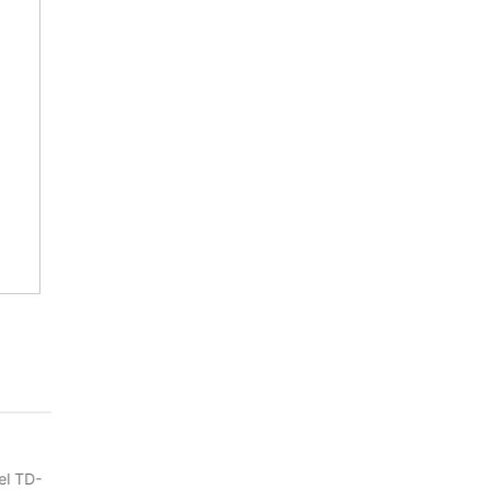
НО
КАЗ.
el TD-