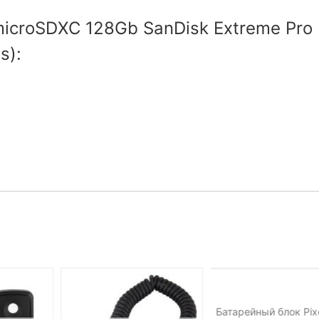
icroSDXC 128Gb SanDisk Extreme Pro
s):
НЕТ НА СКЛАДЕ, 
ДОСТУПНО ПОД ЗА
Батарейный блок Pix