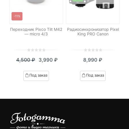
-11%
C-
Переходник Pixco Tilt M42
Радиосинхронизатор Pixel
— micro 4/3
King PRO Canon
0
5
0
0
5
0
4,500
₽
3,990
₽
8,990
₽
out
out
Текущая
Первоначальная
of
of
цена:
цена
based
based
Под заказ
Под заказ
on
on
3,990 ₽.
составляла
customer
customer
4,500 ₽.
ratings
ratings