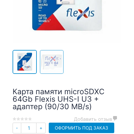
Карта памяти microSDXC
64Gb Flexis UHS-I U3 +
адаптер (90/30 MB/s)
Добавить отзыв
0
5
0
Количество
ОФОРМИТЬ ПОД ЗАКАЗ
-
+
out