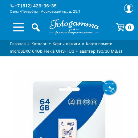
Skip
+7 (812) 426-36-35
to
Санкт-Петербург, Московский пр., д. 25/1
content
0
Корзина пуста.
»
»
»
Главная
Каталог
Карты памяти
Карта памяти
Интернет-магазин фототехники
Магазин фотоаксессуаров foto-
microSDXC 64Gb Flexis UHS-I U3 + адаптер (90/30 MB/s)
Foto-Gamma в СПб
gamma.ru