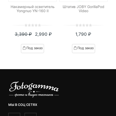
я
Накамерный осветитель
Штатив JOBY GorillaPod
К
Yongnuo YN-160 II
Video
0
5
0
0
5
0
3,390
₽
2,990
₽
1,790
₽
out
out
Текущая
Первоначальная
of
of
цена:
цена
based
based
Под заказ
Под заказ
on
on
2,990 ₽.
составляла
customer
customer
3,390 ₽.
ratings
ratings
МЫ В СОЦ СЕТЯХ