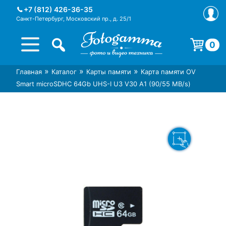
Skip
+7 (812) 426-36-35
to
Санкт-Петербург, Московский пр., д. 25/1
content
0
Корзина пуста.
»
»
»
Главная
Каталог
Карты памяти
Карта памяти OV
Интернет-магазин фототехники
Магазин фотоаксессуаров foto-
Smart microSDHC 64Gb UHS-I U3 V30 A1 (90/55 MB/s)
Foto-Gamma в СПб
gamma.ru