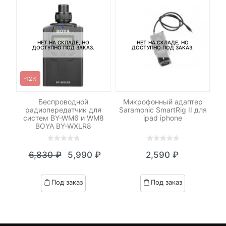
НЕТ НА СКЛАДЕ, НО
НЕТ НА СКЛАДЕ, НО
ДОСТУПНО ПОД ЗАКАЗ.
ДОСТУПНО ПОД ЗАКАЗ.
-12%
-
-
Беспроводной
Микрофонный адаптер
радиопередатчик для
Saramonic SmartRig II для
систем BY-WM6 и WM8
ipad iphone
BOYA BY-WXLR8
0
5
0
0
5
0
6,830
₽
5,990
₽
2,590
₽
out
out
Текущая
Первоначальная
of
of
цена:
цена
based
based
Под заказ
Под заказ
on
on
5,990 ₽.
составляла
customer
customer
6,830 ₽.
ratings
ratings