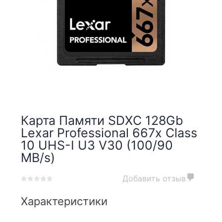
Карта Памяти SDXC 128Gb
Lexar Professional 667x Class
10 UHS-I U3 V30 (100/90
MB/s)
Добавить отзыв
0
5
0
out
Характеристики
of
based