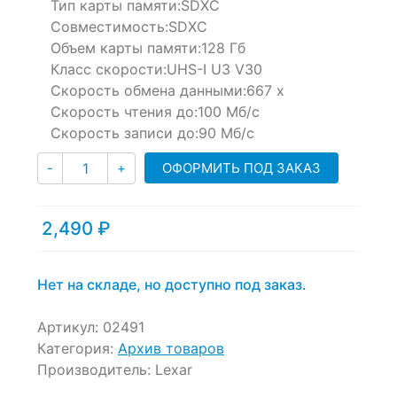
Тип карты памяти:
SDXC
on
customer
Совместимость:
SDXC
ratings
Объем карты памяти:
128 Гб
Класс скорости:
UHS-I U3 V30
Скорость обмена данными:
667 x
Скорость чтения до:
100 Мб/с
Скорость записи до:
90 Мб/с
Количество
ОФОРМИТЬ ПОД ЗАКАЗ
-
+
2,490
₽
Нет на складе, но доступно под заказ.
Артикул:
02491
Категория:
Архив товаров
Производитель:
Lexar