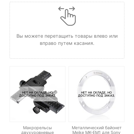
Вы можете перетащить товары влево или
вправо путем касания.
НЕТ НА СКЛАДЕ, НО
НЕТ НА СКЛАДЕ, НО
ДОСТУПНО ПОД ЗАКАЗ.
ДОСТУПНО ПОД ЗАКАЗ.
-
ель
Макрорельсы
Металлический байонет
Н
двухуровневые
Meike MK-EM1 для Sony