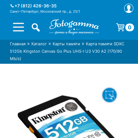
Skip
+7 (812) 426-36-35
to
Санкт-Петербург, Московский пр., д. 25/1
content
0
Корзина пуста.
»
»
»
Главная
Каталог
Карты памяти
Карта памяти SDXC
Интернет-магазин фототехники
Магазин фотоаксессуаров foto-
512Gb Kingston Canvas Go Plus UHS-I U3 V30 A2 (170/90
Foto-Gamma в СПб
gamma.ru
Mb/s)