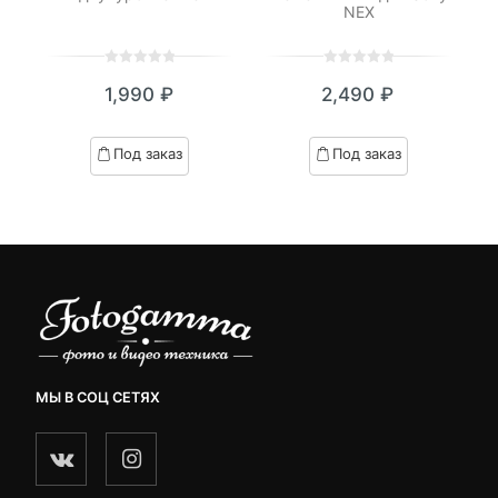
NEX
0
5
0
0
5
0
₽
1,990
₽
2,490
₽
out
out
я
начальная
of
of
based
based
Под заказ
Под заказ
on
on
.
вляла
customer
customer
₽.
ratings
ratings
МЫ В СОЦ СЕТЯХ