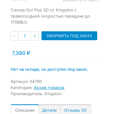
0
5
0
Canvas Go! Plus SD от Kingston c
out
of
превосходной скоростью передачи до
based
170МБ/с
on
customer
Количество
ratings
ОФОРМИТЬ ПОД ЗАКАЗ
-
+
7,390
₽
Нет на складе, но доступно под заказ.
Артикул:
04790
Категория:
Архив товаров
Производитель:
Kingston
Описание
Детали
Отзывы (0)