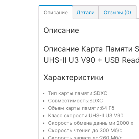
Описание
Детали
Отзывы (0)
Описание
Описание Карта Памяти S
UHS-II U3 V90 + USB Read
Характеристики
Тип карты памяти:
SDXC
Совместимость:
SDXC
Объем карты памяти:
64 Гб
Класс скорости:
UHS-II U3 V90
Скорость обмена данными:
2000 x
Скорость чтения до:
300 Мб/с
Скорость записи до:
260 Мб/с