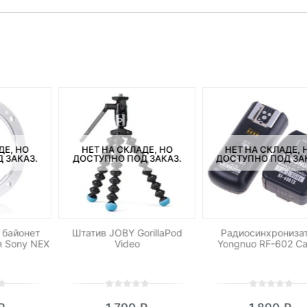
ДЕ, НО
НЕТ НА СКЛАДЕ, НО
НЕТ НА СКЛАДЕ, 
 ЗАКАЗ.
ДОСТУПНО ПОД ЗАКАЗ.
ДОСТУПНО ПОД ЗА
 байонет
Штатив JOBY GorillaPod
Радиосинхрониза
я Sony NEX
Video
Yongnuo RF-602 C
0
5
0
0
5
0