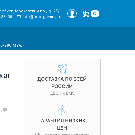
рбург, Московский пр., д. 25/1
МОЙ ПРОФИЛЬ
0
-36-35
|
info@foto-gamma.ru
Корзина пуста.
00/260 MB/s)
xar
ДОСТАВКА ПО ВСЕЙ
3
РОССИИ
СДЭК и EMS
в
ГАРАНТИЯ НИЗКИХ
ЦЕН