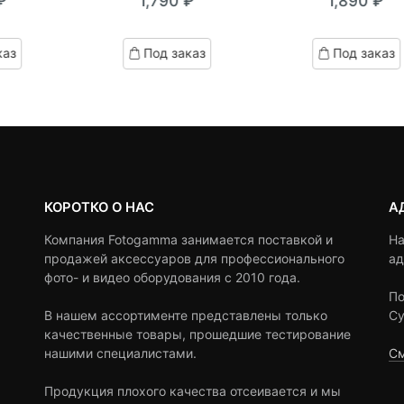
₽
1,790
₽
1,890
₽
out
out
of
of
based
based
каз
Под заказ
Под заказ
on
on
customer
customer
ratings
ratings
КОРОТКО О НАС
А
Компания Fotogamma занимается поставкой и
На
продажей аксессуаров для профессионального
ад
фото- и видео оборудования с 2010 года.
По
В нашем ассортименте представлены только
Су
качественные товары, прошедшие тестирование
нашими специалистами.
См
Продукция плохого качества отсеивается и мы