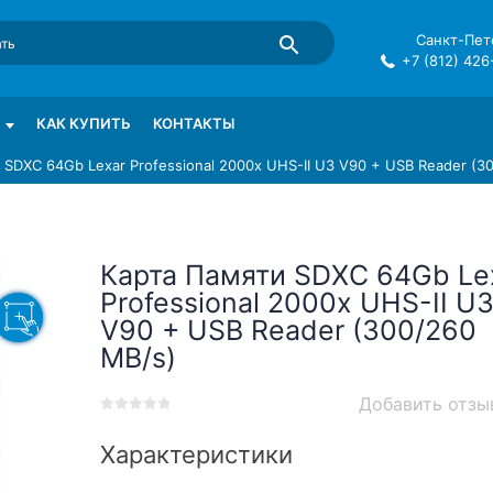
Санкт-Пете
+7 (812) 426
mma в СПб
КАК КУПИТЬ
КОНТАКТЫ
 SDXC 64Gb Lexar Professional 2000x UHS-II U3 V90 + USB Reader (3
Карта Памяти SDXC 64Gb Le
Professional 2000x UHS-II U
V90 + USB Reader (300/260
MB/s)
Добавить отзы
0
5
0
out
Характеристики
of
based