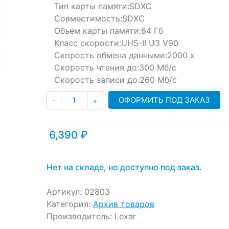
Тип карты памяти:
SDXC
on
customer
Совместимость:
SDXC
ratings
Объем карты памяти:
64 Гб
Класс скорости:
UHS-II U3 V90
Скорость обмена данными:
2000 x
Скорость чтения до:
300 Мб/с
Скорость записи до:
260 Мб/с
Количество
ОФОРМИТЬ ПОД ЗАКАЗ
-
+
6,390
₽
Нет на складе, но доступно под заказ.
Артикул:
02803
Категория:
Архив товаров
Производитель:
Lexar