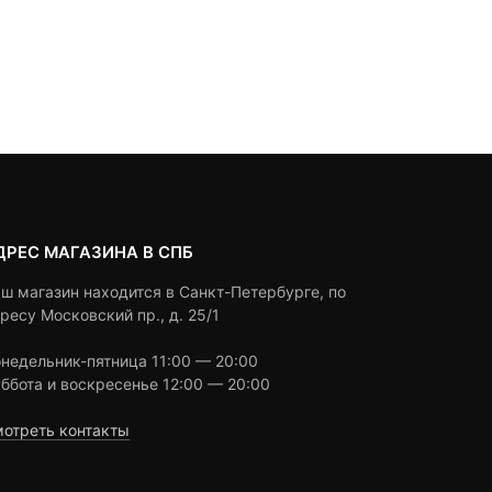
1,890
₽
out
Под заказ
of
based
Под заказ
on
customer
ratings
ДРЕС МАГАЗИНА В СПБ
ш магазин находится в Санкт-Петербурге, по
ресу Московский пр., д. 25/1
недельник-пятница 11:00 — 20:00
ббота и воскресенье 12:00 — 20:00
отреть контакты