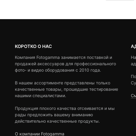
customer
customer
6,830 ₽.
ratings
ratings
КОРОТКО О НАС
А
Компания Fotogamma занимается поставкой и
На
продажей аксессуаров для профессионального
ад
фото- и видео оборудования с 2010 года.
По
В нашем ассортименте представлены только
Су
качественные товары, прошедшие тестирование
нашими специалистами.
См
Продукция плохого качества отсеивается и мы
рады предложить вашему вниманию
действительно качественные продукты.
О компании Fotogamma