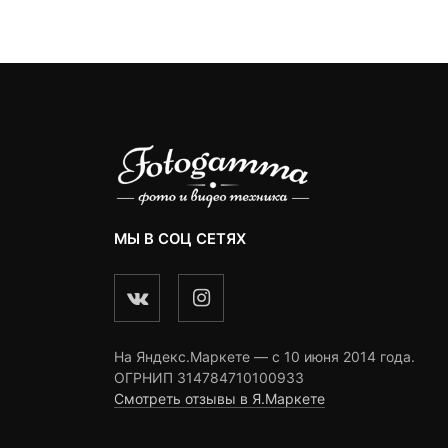
omer
customer
customer
ngs
ratings
ratings
МЫ В СОЦ СЕТЯХ
На Яндекс.Маркете — c 10 июня 2014 года.
ОГРНИП 314784710100933
Смотреть отзывы в Я.Маркете