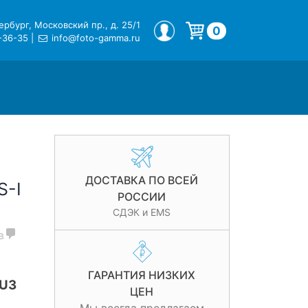
рбург, Московский пр., д. 25/1
МОЙ ПРОФИЛЬ
0
-36-35
|
info@foto-gamma.ru
Корзина пуста.
ДОСТАВКА ПО ВСЕЙ
S-I
РОССИИ
СДЭК и EMS
в
ГАРАНТИЯ НИЗКИХ
 U3
ЦЕН