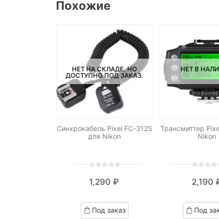
Похожие
СКЛАДЕ, НО
НЕТ НА СКЛАДЕ, НО
НЕТ В НАЛ
ПОД ЗАКАЗ.
ДОСТУПНО ПОД ЗАКАЗ.
Yongnuo RF-
Синхрокабель Pixel FC-312S
Трансмиттер Pixe
2RX
для Nikon
Nikon
0
5
0
0
5
0
290
₽
1,290
₽
2,190
out
out
of
of
ed
based
based
д заказ
Под заказ
Под за
on
on