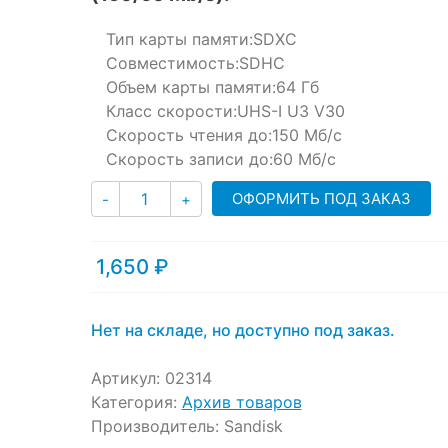
customer
ratings
Тип карты памяти:
SDXC
Совместимость:
SDHC
Объем карты памяти:
64 Гб
Класс скорости:
UHS-I U3 V30
Скорость чтения до:
150 Мб/с
Скорость записи до:
60 Мб/с
Количество
ОФОРМИТЬ ПОД ЗАКАЗ
-
+
1,650
₽
Нет на складе, но доступно под заказ.
Артикул:
02314
Категория:
Архив товаров
Производитель:
Sandisk