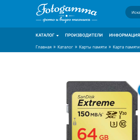
Skip
to
content
Интернет-магазин фототехники Foto-Ga
Магазин фотоаксессуаров foto-gamma.ru
КАТАЛОГ
ПРОИЗВОДИТЕЛИ
ИНФОРМАЦИЯ
»
»
»
Главная
Каталог
Карты памяти
Карта памяти