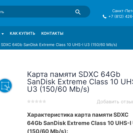
Санкт-Пете
+7 (812) 426
mma в СПб
КАК КУПИТЬ
КОНТАКТЫ
 SDXC 64Gb SanDisk Extreme Class 10 UHS-I U3 (150/60 Mb/s)
Карта памяти SDXC 64Gb
SanDisk Extreme Class 10 UH
U3 (150/60 Mb/s)
Добавить отзы
0
5
0
out
Характеристика карта памяти SDXC
of
64Gb SanDisk Extreme Class 10 UHS-I
based
on
(150/60 Mb/s):