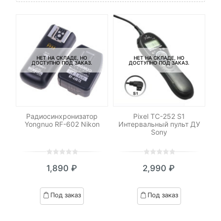
НЕТ НА СКЛАДЕ, НО
НЕТ НА СКЛАДЕ, НО
ДОСТУПНО ПОД ЗАКАЗ.
ДОСТУПНО ПОД ЗАКАЗ.
ель
Радиосинхронизатор
Pixel TC-252 S1
Со
Yongnuo RF-602 Nikon
Интервальный пульт ДУ
Sony
0
5
0
0
5
0
₽
1,890
₽
2,990
₽
out
out
я
начальная
of
of
based
based
Под заказ
Под заказ
on
on
.
вляла
customer
customer
₽.
ratings
ratings