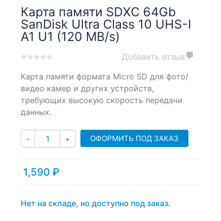
Карта памяти SDXC 64Gb
SanDisk Ultra Class 10 UHS-I
A1 U1 (120 MB/s)
Добавить отзыв
0
5
0
Карта памяти формата Micro SD для фото/
out
of
видео камер и других устройств,
based
требующих высокую скорость передачи
on
данных.
customer
ratings
Количество
ОФОРМИТЬ ПОД ЗАКАЗ
-
+
1,590
₽
Нет на складе, но доступно под заказ.