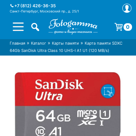
Skip
+7 (812) 426-36-35
to
Санкт-Петербург, Московский пр., д. 25/1
content
0
Корзина пуста.
»
»
»
Главная
Каталог
Карты памяти
Карта памяти SDXC
Интернет-магазин фототехники
Магазин фотоаксессуаров foto-
64Gb SanDisk Ultra Class 10 UHS-I A1 U1 (120 MB/s)
Foto-Gamma в СПб
gamma.ru