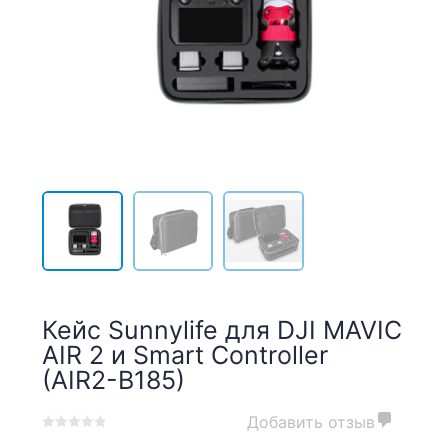
Кейс Sunnylife для DJI MAVIC
AIR 2 и Smart Controller
(AIR2-B185)
Добавить отзыв
0
5
0