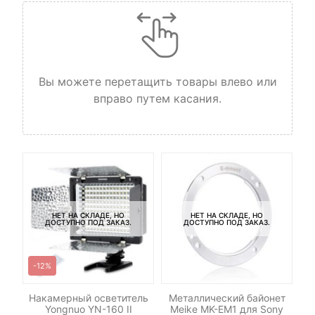
Вы можете перетащить товары влево или
вправо путем касания.
НЕТ НА СКЛАДЕ, НО
НЕТ НА СКЛАДЕ, НО
ДОСТУПНО ПОД ЗАКАЗ.
ДОСТУПНО ПОД ЗАКАЗ.
-12%
р
Накамерный осветитель
Металлический байонет
Си
n
Yongnuo YN-160 II
Meike MK-EM1 для Sony