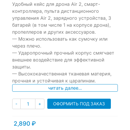
Удобный кейс для дрона Air 2, смарт-
out
of
контроллера, пульта дистанционного
based
управления Air 2, зарядного устройства, 3
on
батарей (в том числе 1 на корпусе дрона),
customer
ratings
пропеллеров и других аксессуаров.
— Можно использовать как сумочку или
через плечо.
— Ударопрочный прочный корпус смягчает
внешнее воздействие для эффективной
защиты.
— Высококачественная тканевая материя,
прочная и устойчивая к царапинам.
читать далее...
Количество
ОФОРМИТЬ ПОД ЗАКАЗ
-
+
2,890
₽