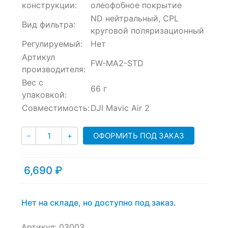
конструкции:
олеофобное покрытие
ND нейтральный, CPL
Вид фильтра:
круговой поляризационный
Регулируемый:
Нет
Артикул
FW-MA2-STD
производителя:
Вес с
66 г
упаковкой:
Совместимость:
DJI Mavic Air 2
Количество
ОФОРМИТЬ ПОД ЗАКАЗ
-
+
6,690
₽
Нет на складе, но доступно под заказ.
Артикул:
03003