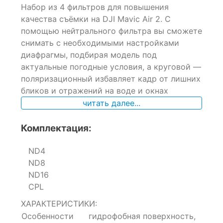
Набор из 4 фильтров для повышения
out
of
качества съёмки на DJI Mavic Air 2. С
based
помощью нейтрального фильтра вы сможете
on
снимать с необходимыми настройками
customer
ratings
диафрагмы, подбирая модель под
актуальные погодные условия, а круговой —
поляризационный избавляет кадр от лишних
бликов и отражений на воде и окнах
читать далее...
Комплектация:
ND4
ND8
ND16
CPL
ХАРАКТЕРИСТИКИ:
Особенности
гидрофобная поверхность,