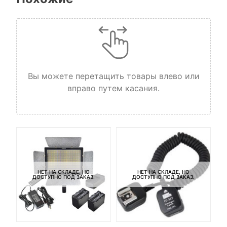
Вы можете перетащить товары влево или
вправо путем касания.
Ба
3
НЕТ НА СКЛАДЕ, НО
НЕТ НА СКЛАДЕ, НО
ДОСТУПНО ПОД ЗАКАЗ.
ДОСТУПНО ПОД ЗАКАЗ.