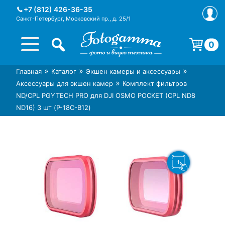
Skip
+7 (812) 426-36-35
to
Санкт-Петербург, Московский пр., д. 25/1
content
0
Корзина пуста.
»
»
»
Главная
Каталог
Экшен камеры и аксессуары
Интернет-магазин фототехники
Магазин фотоаксессуаров foto-
»
Аксессуары для экшен камер
Комплект фильтров
Foto-Gamma в СПб
gamma.ru
ND/CPL PGYTECH PRO для DJI OSMO POCKET (CPL ND8
ND16) 3 шт (P-18C-B12)