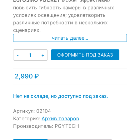
DJI OSMO POCKET
может эффективно
based
повысить гибкость камеры в различных
on
условиях освещения; удовлетворить
customer
ratings
различные потребности в нескольких
сценариях.
читать далее...
Количество
ОФОРМИТЬ ПОД ЗАКАЗ
-
+
2,990
₽
Нет на складе, но доступно под заказ.
Артикул:
02104
Категория:
Архив товаров
Производитель:
PGYTECH