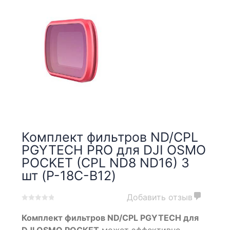
Комплект фильтров ND/CPL
PGYTECH PRO для DJI OSMO
POCKET (CPL ND8 ND16) 3
шт (P-18C-B12)
Добавить отзыв
0
5
0
Комплект фильтров ND/CPL PGYTECH для
out
of