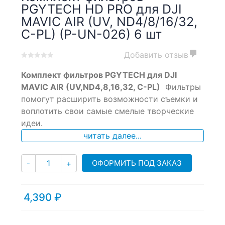
PGYTECH HD PRO для DJI
MAVIC AIR (UV, ND4/8/16/32,
C-PL) (P-UN-026) 6 шт
Добавить отзыв
0
5
0
Комплект фильтров PGYTECH для DJI
out
of
MAVIC AIR (UV,ND4,8,16,32, C-PL)
Фильтры
based
помогут расширить возможности съемки и
on
воплотить свои самые смелые творческие
customer
ratings
идеи.
читать далее...
Количество
ОФОРМИТЬ ПОД ЗАКАЗ
-
+
4,390
₽