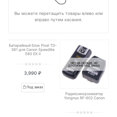
Вы можете перетащить товары влево или
вправо путем касания.
НЕТ НА СКЛАДЕ, НО
ДОСТУПНО ПОД ЗАКАЗ.
Батарейный блок Pixel TD-
381 для Canon Speedlite
580 EX II
НЕТ НА СКЛАДЕ, НО
ДОСТУПНО ПОД ЗАКАЗ.
0
5
0
3,990
₽
out
of
based
Под заказ
on
on
Радиосинхронизатор
С
customer
Yongnuo RF-602 Canon
ratings