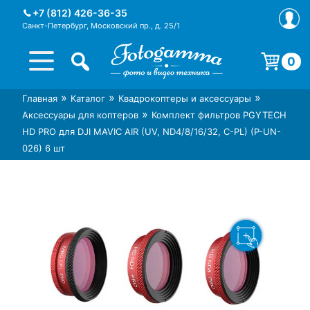
Skip
+7 (812) 426-36-35
to
Санкт-Петербург, Московский пр., д. 25/1
content
0
Корзина пуста.
»
»
»
Главная
Каталог
Квадрокоптеры и аксессуары
Интернет-магазин фототехники
Магазин фотоаксессуаров foto-
»
Аксессуары для коптеров
Комплект фильтров PGYTECH
Foto-Gamma в СПб
gamma.ru
HD PRO для DJI MAVIC AIR (UV, ND4/8/16/32, C-PL) (P-UN-
026) 6 шт