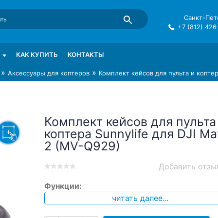
Санкт-Пете
+7 (812) 426
mma в СПб
КАК КУПИТЬ
КОНТАКТЫ
»
»
Аксессуары для коптеров
Комплект кейсов для пульта и коптер
Комплект кейсов для пульта
коптера Sunnylife для DJI Ma
2 (MV-Q929)
Добавить отзы
0
5
0
Функции:
out
of
читать далее...
based
on