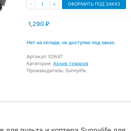
Количество
customer
ОФОРМИТЬ ПОД ЗАКАЗ
-
+
ratings
1,290
₽
Нет на складе, но доступно под заказ.
Артикул:
02647
Категория:
Архив товаров
Производитель:
Sunnylife
 для пульта и коптера Sunnylife для