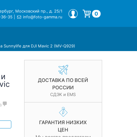
рбург, Московский пр., д. 25/1
МОЙ ПРОФИЛЬ
0
-36-35
|
info@foto-gamma.ru
Корзина пуста.
а Sunnylife для DJI Mavic 2 (MV-Q929)
 и
ДОСТАВКА ПО ВСЕЙ
vic
РОССИИ
СДЭК и EMS
в
ГАРАНТИЯ НИЗКИХ
ЦЕН