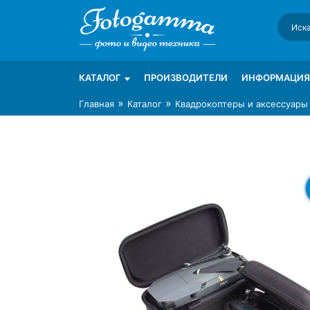
Skip
to
content
Интернет-магазин фототехники Foto-Ga
Магазин фотоаксессуаров foto-gamma.ru
КАТАЛОГ
ПРОИЗВОДИТЕЛИ
ИНФОРМАЦИЯ
»
»
Главная
Каталог
Квадрокоптеры и аксессуары