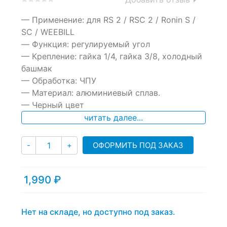
0
5
0
— Применение: для RS 2 / RSC 2 / Ronin S /
out
of
SC / WEEBILL
based
— Функция: регулируемый угол
on
— Крепление: гайка 1/4, гайка 3/8, холодный
customer
ratings
башмак
— Обработка: ЧПУ
— Материал: алюминиевый сплав.
— Черный цвет
читать далее...
Количество
ОФОРМИТЬ ПОД ЗАКАЗ
-
+
1,990
₽
Нет на складе, но доступно под заказ.