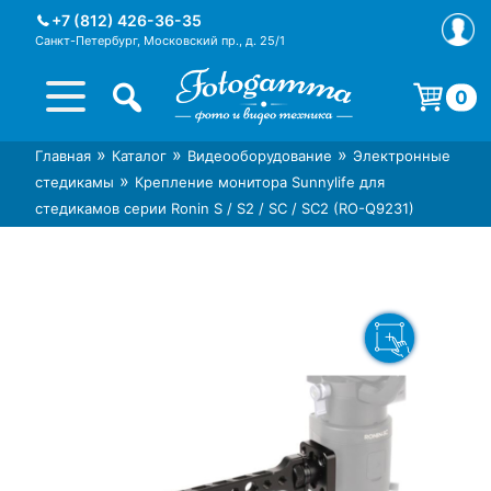
Skip
+7 (812) 426-36-35
to
Санкт-Петербург, Московский пр., д. 25/1
content
0
Корзина пуста.
»
»
»
Главная
Каталог
Видеооборудование
Электронные
Интернет-магазин фототехники
Магазин фотоаксессуаров foto-
»
стедикамы
Крепление монитора Sunnylife для
Foto-Gamma в СПб
gamma.ru
стедикамов серии Ronin S / S2 / SC / SC2 (RO-Q9231)