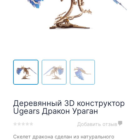
Деревянный 3D конструктор
Ugears Дракон Ураган
Добавить отзыв
0
5
0
Скелет дракона сделан из натурального
out