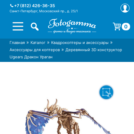
Skip
+7 (812) 426-36-35
to
Санкт-Петербург, Московский пр., д. 25/1
content
0
Корзина пуста.
»
»
»
Главная
Каталог
Квадрокоптеры и аксессуары
Интернет-магазин фототехники
Магазин фотоаксессуаров foto-
»
Аксессуары для коптеров
Деревянный 3D конструктор
Foto-Gamma в СПб
gamma.ru
Ugears Дракон Ураган