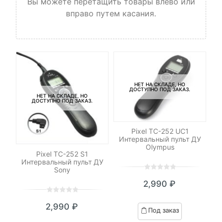
Вы можете перетащить товары влево или
вправо путем касания.
НЕТ НА СКЛАДЕ, НО
ДОСТУПНО ПОД ЗАКАЗ.
НЕТ НА СКЛАДЕ, НО
ДОСТУПНО ПОД ЗАКАЗ.
Pixel TC-252 UC1
Интервальный пульт ДУ
Olympus
р
Pixel TC-252 S1
Си
для
Интервальный пульт ДУ
Sony
0
5
0
2,990
₽
out
of
0
5
0
based
2,990
₽
out
Под заказ
on
of