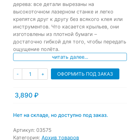
of
дерева: все детали вырезаны на
based
высокоточном лазерном станке и легко
on
крепятся друг к другу без всякого клея или
customer
ratings
инструментов. Что касается крыльев, они
изготовлены из плотной бумаги –
достаточно гибкой для того, чтобы передать
ощущение полёта.
читать далее...
Количество
ОФОРМИТЬ ПОД ЗАКАЗ
-
+
3,890
₽
Нет на складе, но доступно под заказ.
Артикул:
03575
Категория:
Архив товаров