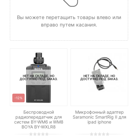
Вы можете перетащить товары влево или
вправо путем касания.
НЕТ НА СКЛАДЕ, НО
НЕТ НА СКЛАДЕ, НО
ДОСТУПНО ПОД ЗАКАЗ.
ДОСТУПНО ПОД ЗАКАЗ.
-12%
le
Беспроводной
Микрофонный адаптер
Ш
радиопередатчик для
Saramonic SmartRig II для
систем BY-WM6 и WM8
ipad iphone
BOYA BY-WXLR8