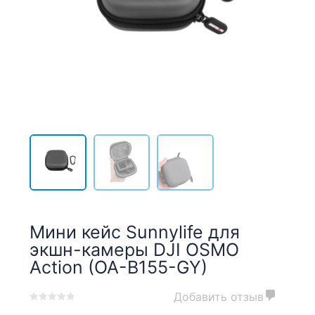
Мини кейс Sunnylife для
экшн-камеры DJI OSMO
Action (OA-B155-GY)
Добавить отзыв
0
5
0