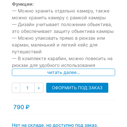
Функции:
out
of
— Можно хранить отдельно камеру, также
based
можно хранить камеру с рамкой камеры
on
— Дизайн учитывает положение объектива,
customer
ratings
это обеспечивает защиту объектива камеры
— Можно упаковать прямо в рюкзак или
карман, маленький и легкий кейс для
путешествий
— В комплекте карабин, можно повесить на
рюкзак для удобного использования
читать далее...
Количество
ОФОРМИТЬ ПОД ЗАКАЗ
-
+
790
₽
Нет на складе, но доступно под заказ.