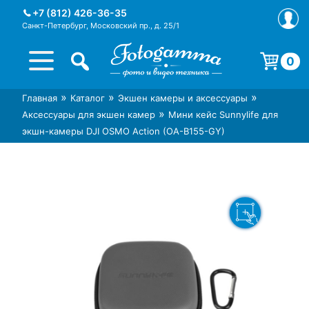
Skip
+7 (812) 426-36-35
to
Санкт-Петербург, Московский пр., д. 25/1
content
0
Корзина пуста.
»
»
»
Главная
Каталог
Экшен камеры и аксессуары
Интернет-магазин фототехники
Магазин фотоаксессуаров foto-
»
Аксессуары для экшен камер
Мини кейс Sunnylife для
Foto-Gamma в СПб
gamma.ru
экшн-камеры DJI OSMO Action (OA-B155-GY)