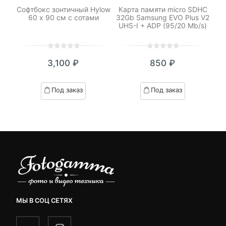
M42
Софтбокс зонтичный Hylow
Карта памяти micro SDHC
Н
60 х 90 см с сотами
32Gb Samsung EVO Plus V2
UHS-I + ADP (95/20 Mb/s)
0
5
0
0
5
0
₽
3,100
₽
850
₽
out
out
я
начальная
of
of
based
based
Под заказ
Под заказ
on
on
.
вляла
customer
customer
₽.
ratings
ratings
МЫ В СОЦ СЕТЯХ