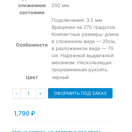
сложенном
200 мм
состоянии
Подключение: 3.5 мм
Вращение на 270 градусов.
Компактные размеры: длина
в сложенном виде — 20см,
Особенности
в разложенном виде — 70
см. Надежный выдвижной
механизм. Нескользящая
прорезиненная рукоять.
Цвет
черный
Количество
ОФОРМИТЬ ПОД ЗАКАЗ
-
+
1,790
₽
Нет на складе, но доступно под заказ.