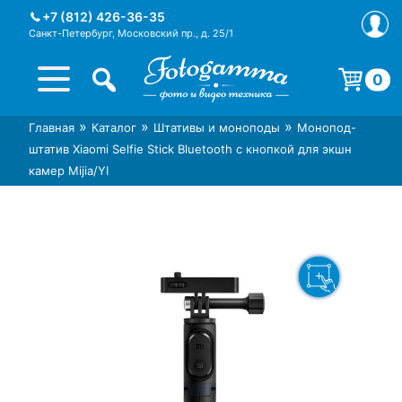
Skip
+7 (812) 426-36-35
to
Санкт-Петербург, Московский пр., д. 25/1
content
0
Корзина пуста.
»
»
»
Главная
Каталог
Штативы и моноподы
Монопод-
Интернет-магазин фототехники
Магазин фотоаксессуаров foto-
штатив Xiaomi Selfie Stick Bluetooth с кнопкой для экшн
Foto-Gamma в СПб
gamma.ru
камер Mijia/YI