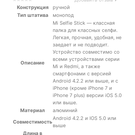
0
5
0
Конструкция
ручной
out
Тип штатива
монопод
of
Mi Selfie Stick — классная
based
on
палка для классных селфи.
customer
Легкая, прочная, удобная, не
ratings
заедает и не подводит.
Устройство совместимо со
всеми устройствами серии
Описание
Mi и Redmi, а также
смартфонами с версией
Android 4.2.2 или выше, и с
iPhone (кроме iPhone 7 и
iPhone 7 plus) версии iOS 5.0
или выше.
Материал
алюминий
Android 4.2.2 и IOS 5.0 или
Совместимость
выше
Длина в