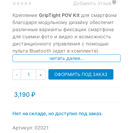
Добавить отзыв
0
5
0
Крепление
GripTight POV Kit
для смартфона
out
of
благодаря модульному дизайну обеспечит
based
различные варианты фиксации смартфона
on
для съемки фото и видео и возможность
customer
ratings
дистанционного управления с помощью
пульта Bluetooth (идет в комплекте).
читать далее...
Количество
ОФОРМИТЬ ПОД ЗАКАЗ
-
+
3,190
₽
Нет на складе, но доступно под заказ.
Артикул:
02021