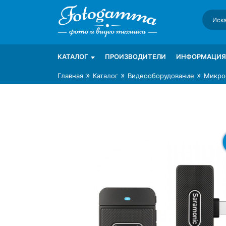
Skip
to
content
Интернет-магазин фототехники Foto-Ga
Магазин фотоаксессуаров foto-gamma.ru
КАТАЛОГ
ПРОИЗВОДИТЕЛИ
ИНФОРМАЦИЯ
»
»
»
Главная
Каталог
Видеооборудование
Микро