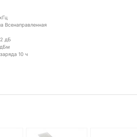
кГц
а Всенаправленная
 2 дБ
 дБм
заряда 10 ч