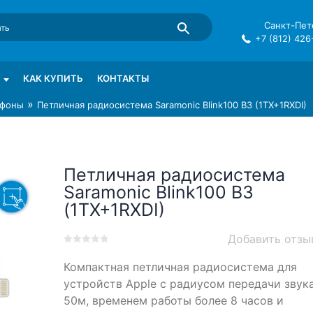
Санкт-Пете
+7 (812) 426
mma в СПб
КАК КУПИТЬ
КОНТАКТЫ
»
фоны
Петличная радиосистема Saramonic Blink100 B3 (1TX+1RXDI)
Петличная радиосистема
Saramonic Blink100 B3
(1TX+1RXDI)
Добавить отзы
0
5
0
Компактная петличная радиосистема для
out
of
устройств Apple с радиусом передачи звук
based
50м, временем работы более 8 часов и
on