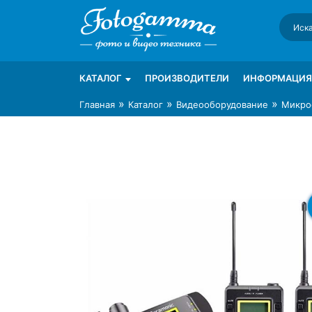
Skip
to
content
Интернет-магазин фототехники Foto-Ga
Магазин фотоаксессуаров foto-gamma.ru
КАТАЛОГ
ПРОИЗВОДИТЕЛИ
ИНФОРМАЦИЯ
»
»
»
Главная
Каталог
Видеооборудование
Микро