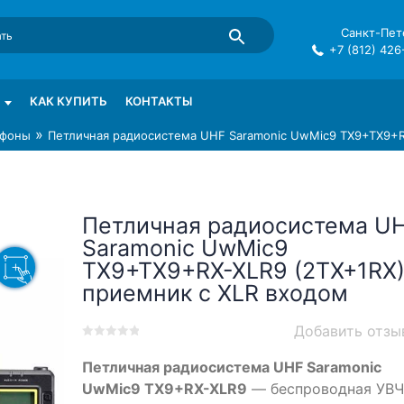
Санкт-Пете
+7 (812) 426
mma в СПб
КАК КУПИТЬ
КОНТАКТЫ
»
фоны
Петличная радиосистема UHF Saramonic UwMic9 TX9+TX9+R
Петличная радиосистема U
Saramonic UwMic9
TX9+TX9+RX-XLR9 (2TX+1RX
приемник с XLR входом
Добавить отзы
0
5
0
Петличная радиосистема UHF Saramonic
out
of
UwMic9 TX9+RX-XLR9
— беспроводная УВЧ
based