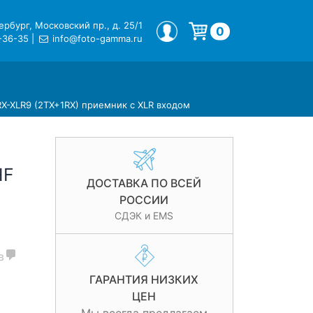
рбург, Московский пр., д. 25/1
МОЙ ПРОФИЛЬ
0
-36-35
|
info@foto-gamma.ru
Корзина пуста.
X-XLR9 (2TX+1RX) приемник с XLR входом
HF
ДОСТАВКА ПО ВСЕЙ
РОССИИ
)
СДЭК и EMS
в
ГАРАНТИЯ НИЗКИХ
ЦЕН