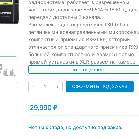
радиосистема, работает в разрешенном
on
частотном диапазоне УВЧ 514-596 МГц, для
customer
ratings
передачи доступны 2 канала.
В комплекте два передатчика TX9 (оба с
петличными всенаправленными микрофонам
компактный приемник RX-XLR9, который
отличается от стандартного приемника RX9
большей компактностью и возможностью
прямой установки в XLR разъем на камере.
читать далее...
Количество
ОФОРМИТЬ ПОД ЗАКАЗ
-
+
29,990
₽
Нет на складе, но доступно под заказ.