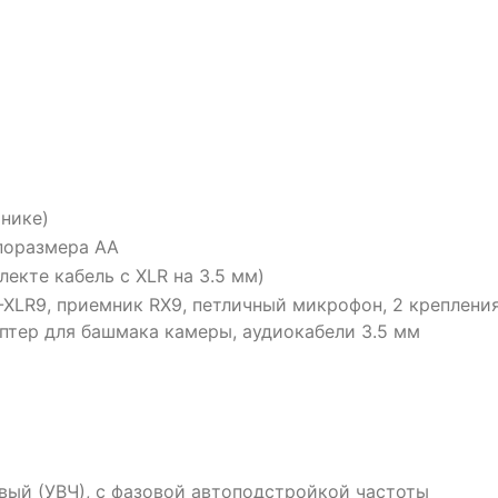
мнике)
поразмера АА
лекте кабель с XLR на 3.5 мм)
-XLR9, приемник RX9, петличный микрофон, 2 креплени
аптер для башмака камеры, аудиокабели 3.5 мм
вый (УВЧ), с фазовой автоподстройкой частоты