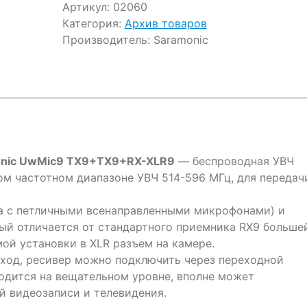
Артикул:
02060
Категория:
Архив товаров
Производитель:
Saramonic
onic UwMic9 TX9+TX9+RX-XLR9
— беспроводная УВЧ
ом частотном диапазоне УВЧ 514-596 МГц, для передач
ба с петличными всенаправленными микрофонами) и
ый отличается от стандартного приемника RX9 больше
й установки в XLR разъем на камере.
вход, ресивер можно подключить через переходной
ходится на вещательном уровне, вполне может
й видеозаписи и телевидения.