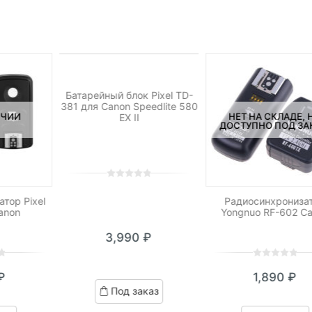
НЕТ НА СКЛАДЕ, НО
ДОСТУПНО ПОД ЗАКАЗ.
Батарейный блок Pixel TD-
381 для Canon Speedlite 580
ИЧИИ
НЕТ НА СКЛАДЕ, 
EX II
ДОСТУПНО ПОД ЗА
0
5
0
out
тор Pixel
Радиосинхрониза
anon
Yongnuo RF-602 C
of
based
3,990
₽
on
customer
ratings
0
5
0
₽
1,890
₽
out
Под заказ
of
based