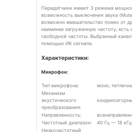
Передатчики имеют 3 режима мощност
возможность выключения звука (Mute
возможно вмешательство помех от др
наименее загруженную частоту, есть
свободной частоты. Выбранный кана
помощью ИК сигнала.
Характеристики:
Микрофон:
Тип микрофона:
моно, петличн
Механизм
акустического
конденсаторн
преобразования:
Направленность:
всенаправлен
Частотный диапазон:
40 Гц — 18 кГц
Низкочастотный