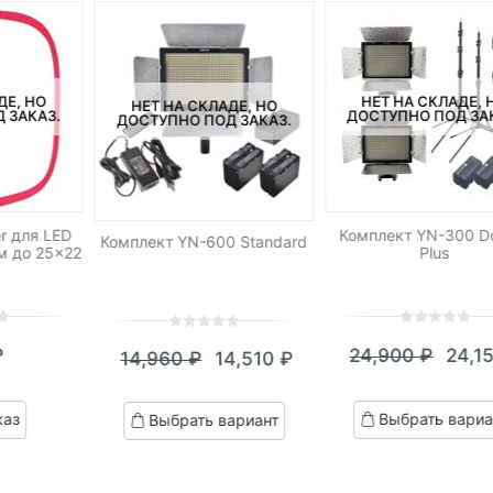
ДЕ, НО
НЕТ НА СКЛАДЕ, 
НЕТ НА СКЛАДЕ, НО
 ЗАКАЗ.
ДОСТУПНО ПОД ЗА
ДОСТУПНО ПОД ЗАКАЗ.
r для LED
Комплект YN-300 D
Комплект YN-600 Standard
м до 25×22
Plus
0
5
0
0
5
0
₽
24,900
₽
24,1
14,960
₽
14,510
₽
out
out
Теку
Пер
Текущая
Первоначальная
of
of
цена:
цен
based
цена:
цена
based
каз
Выбрать вариа
Выбрать вариант
on
on
24,15
сост
14,510 ₽.
составляла
customer
customer
24,9
ratings
14,960 ₽.
ratings