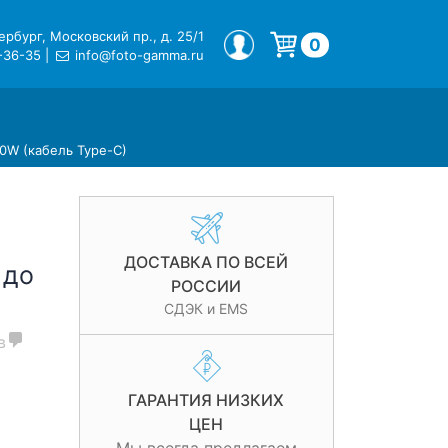
рбург, Московский пр., д. 25/1
МОЙ ПРОФИЛЬ
0
-36-35
|
info@foto-gamma.ru
Корзина пуста.
0W (кабель Type-C)
ДОСТАВКА ПО ВСЕЙ
 до
РОССИИ
СДЭК и EMS
в
ГАРАНТИЯ НИЗКИХ
ЦЕН