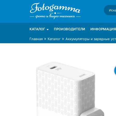
Skip
to
content
Интернет-магазин фототехники Foto-Ga
Магазин фотоаксессуаров foto-gamma.ru
КАТАЛОГ
ПРОИЗВОДИТЕЛИ
ИНФОРМАЦИЯ
»
»
Главная
Каталог
Аккумуляторы и зарядные ус