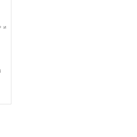
+ и
В