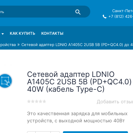
Санкт-Пете
+7 (812) 426
mma в СПб
КАК КУПИТЬ
КОНТАКТЫ
»
тройства
Сетевой адаптер LDNIO A1405C 2USB 5В (PD+QC4.0) до 4
Сетевой адаптер LDNIO
A1405C 2USB 5В (PD+QC4.0)
40W (кабель Type-C)
Добавить отзы
0
5
0
Это качественная зарядка для мобильных
out
of
устройств, с выходной мощностью 40Вт
based
on