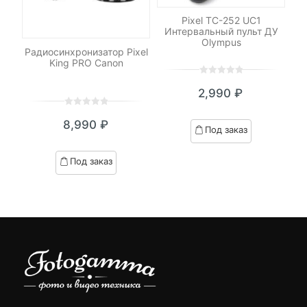
Pixel TC-252 UC1
Интервальный пульт ДУ
Olympus
Радиосинхронизатор Pixel
С
King PRO Canon
0
5
0
2,990
₽
out
of
0
5
0
based
8,990
₽
out
Под заказ
on
of
customer
based
Под заказ
ratings
on
customer
ratings