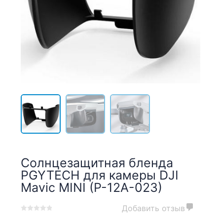
Солнцезащитная бленда
PGYTECH для камеры DJI
Mavic MINI (P-12A-023)
Добавить отзыв
0
5
0