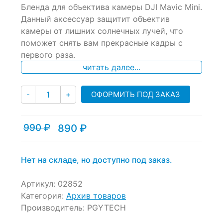
Бленда для объектива камеры DJI Mavic Mini.
out
of
Данный аксессуар защитит объектив
based
камеры от лишних солнечных лучей, что
on
поможет снять вам прекрасные кадры с
customer
ratings
первого раза.
читать далее...
Количество
ОФОРМИТЬ ПОД ЗАКАЗ
-
+
990
₽
890
₽
Текущая
Первоначальная
цена:
цена
890 ₽.
составляла
990 ₽.
Нет на складе, но доступно под заказ.
Артикул:
02852
Категория:
Архив товаров
Производитель:
PGYTECH