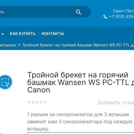
Санкт-Пете
+7 (812) 426
mma в СПб
КАК КУПИТЬ
КОНТАКТЫ
»
 вспышек
Тройной брекет на горячий башмак Wansen WS PC-TTL д
Тройной брекет на горячий
башмак Wansen WS PC-TTL 
Canon
Добавить отзы
0
5
0
1 разъем на синхронизатор для 3 вспышек
out
of
заменит вам 3 синхронизатора под каждую
based
вспышку.
on