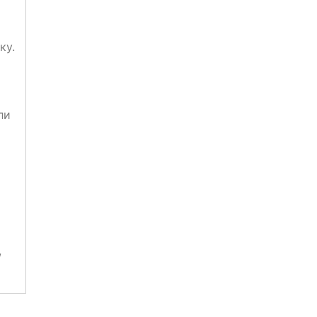
ку.
ли
,