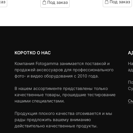
каз
Под заказ
Под заказ
on
on
990 ₽.
оставляла
customer
customer
,500 ₽.
ratings
ratings
КОРОТКО О НАС
А
Компания Fotogamma занимается поставкой и
На
продажей аксессуаров для профессионального
ад
фото- и видео оборудования с 2010 года.
По
В нашем ассортименте представлены только
Су
качественные товары, прошедшие тестирование
нашими специалистами.
См
Продукция плохого качества отсеивается и мы
рады предложить вашему вниманию
действительно качественные продукты.