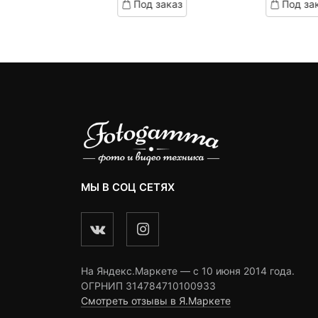
д заказ
Под заказ
Под за
on
on
5,990 ₽.
составляла
2,790 ₽.
составляла
3,
с
omer
customer
customer
6,830 ₽.
3,500 ₽.
4
ngs
ratings
ratings
МЫ В СОЦ СЕТЯХ
На Яндекс.Маркете — c 10 июня 2014 года.
ОГРНИП 314784710100933
Смотреть отзывы в Я.Маркете