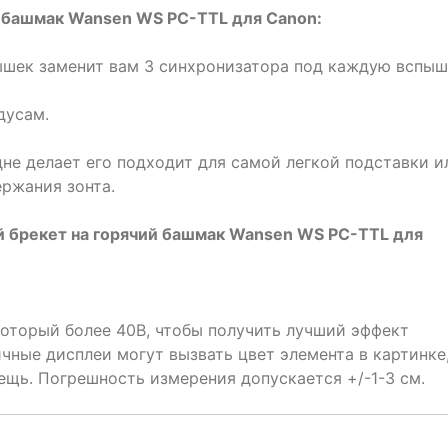
й башмак Wansen WS PC-TTL для Canon:
пышек заменит вам 3 синхронизатора под каждую вспыш
дусам.
 дне делает его подходит для самой легкой подставки и
ержания зонта.
й брекет на горячий башмак Wansen WS PC-TTL для
который более 40В, чтобы получить лучший эффект
чные дисплеи могут вызвать цвет элемента в картинке
ещь. Погрешность измерения допускается +/-1-3 см.