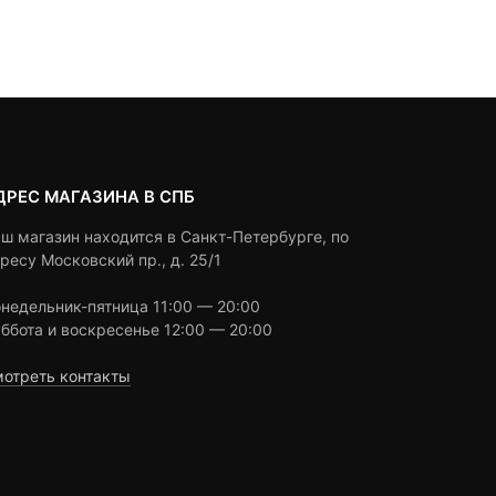
Под заказ
on
890 ₽.
составляла
ratings
customer
1,000 ₽.
ratings
ДРЕС МАГАЗИНА В СПБ
ш магазин находится в Санкт-Петербурге, по
ресу Московский пр., д. 25/1
недельник-пятница 11:00 — 20:00
ббота и воскресенье 12:00 — 20:00
отреть контакты