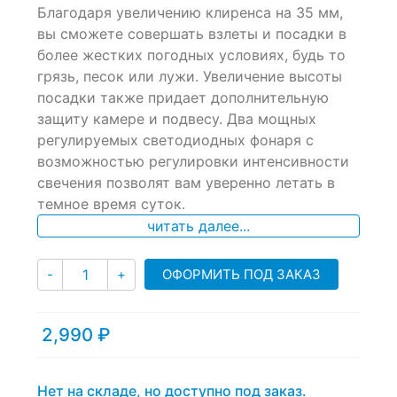
Благодаря увеличению клиренса на 35 мм,
out
of
вы сможете совершать взлеты и посадки в
based
более жестких погодных условиях, будь то
on
грязь, песок или лужи. Увеличение высоты
customer
ratings
посадки также придает дополнительную
защиту камере и подвесу. Два мощных
регулируемых светодиодных фонаря с
возможностью регулировки интенсивности
свечения позволят вам уверенно летать в
темное время суток.
читать далее...
Количество
ОФОРМИТЬ ПОД ЗАКАЗ
-
+
2,990
₽
Нет на складе, но доступно под заказ.