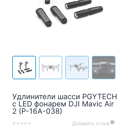
Удлинители шасси PGYTECH
c LED фонарем DJI Mavic Air
2 (P-16A-038)
Добавить отзыв
0
5
0