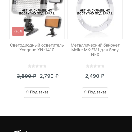
НЕТ НА СКЛАДЕ, НО
НЕТ НА СКЛАДЕ, НО
ДОСТУПНО ПОД ЗАКАЗ.
ДОСТУПНО ПОД ЗАКАЗ.
-20%
-
Светодиодный осветитель
Металлический байонет
Н
ДУ
Yongnuo YN-1410
Meike MK-EM1 для Sony
NEX
0
5
0
0
5
0
3,500
₽
2,790
₽
2,490
₽
out
out
Текущая
Первоначальная
of
of
цена:
цена
based
based
Под заказ
Под заказ
on
on
2,790 ₽.
составляла
customer
customer
3,500 ₽.
ratings
ratings