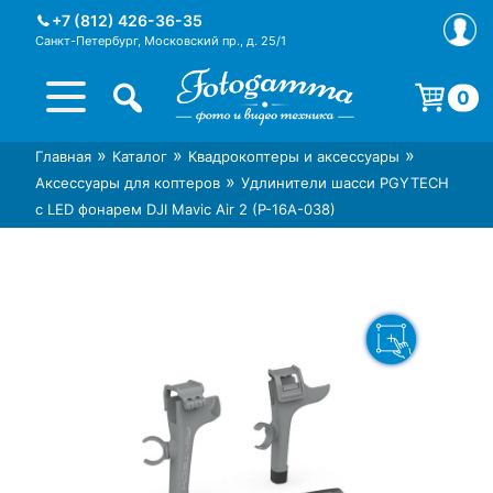
Skip
+7 (812) 426-36-35
to
Санкт-Петербург, Московский пр., д. 25/1
content
0
Корзина пуста.
»
»
»
Главная
Каталог
Квадрокоптеры и аксессуары
Интернет-магазин фототехники
Магазин фотоаксессуаров foto-
»
Аксессуары для коптеров
Удлинители шасси PGYTECH
Foto-Gamma в СПб
gamma.ru
c LED фонарем DJI Mavic Air 2 (P-16A-038)