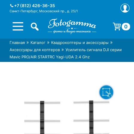
Skip
+7 (812) 426-36-35
to
Санкт-Петербург, Московский пр., д. 25/1
content
0
Корзина пуста.
»
»
»
Главная
Каталог
Квадрокоптеры и аксессуары
Интернет-магазин фототехники
Магазин фотоаксессуаров foto-
»
Аксессуары для коптеров
Усилитель сигнала DJI серии
Foto-Gamma в СПб
gamma.ru
Mavic PRO/AIR STARTRC Yagi-UDA 2.4 Ghz