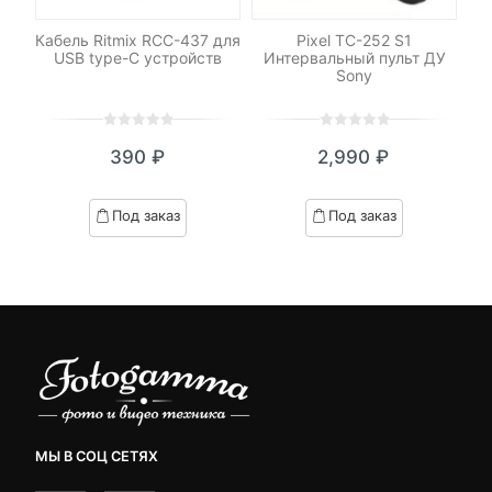
C-
Кабель Ritmix RCC-437 для
Pixel TC-252 S1
К
USB type-C устройств
Интервальный пульт ДУ
Sony
0
5
0
0
5
0
390
₽
2,990
₽
out
out
of
of
based
based
Под заказ
Под заказ
on
on
customer
customer
ratings
ratings
МЫ В СОЦ СЕТЯХ