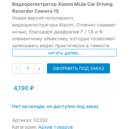
Видеорегистратор Xiaomi MiJia Car Driving
out
of
Recorder Camera 1S
based
Новая версия популярного
on
видеорегистратора Xiaomi. Отлично снимает
customer
ratings
ночью, благодаря диафрагме F / 1.8 и 6-
элементному объективу, которые позволяют
записывать видео практически в темноте.
читать далее...
Количество
ОФОРМИТЬ ПОД ЗАКАЗ
-
+
4,190
₽
Нет на складе, но доступно под заказ.
Артикул:
02292
Категория:
Архив товаров