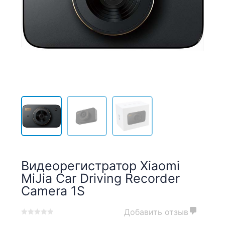
Видеорегистратор Xiaomi
MiJia Car Driving Recorder
Camera 1S
Добавить отзыв
0
5
0