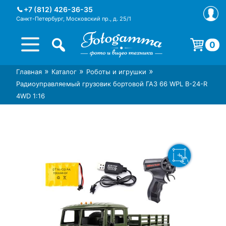
Skip
+7 (812) 426-36-35
to
Санкт-Петербург, Московский пр., д. 25/1
content
0
Корзина пуста.
»
»
»
Главная
Каталог
Роботы и игрушки
Интернет-магазин фототехники
Магазин фотоаксессуаров foto-
Радиоуправляемый грузовик бортовой ГАЗ 66 WPL B-24-R
Foto-Gamma в СПб
gamma.ru
4WD 1:16