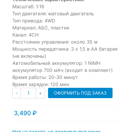
out
Масштаб: 1:16
of
Тип двигателя: матовый двигатель
based
Тип привода: 4WD
on
customer
Материал: АБС, пластик
ratings
Канал: 4CH
Расстояние управления: около 35 м
Мощность передатчика: 3 х 1,5 в AA батарея
(не включены)
Автомобильный аккумулятор: 1 NiMH
аккумулятор 700 мАч (входит в комплект)
Время работы: 20-30 минут
Время зарядки: 120 мин
Количество
ОФОРМИТЬ ПОД ЗАКАЗ
-
+
3,490
₽
Нет на складе, но доступно под заказ.