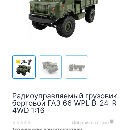
Радиоуправляемый грузовик
бортовой ГАЗ 66 WPL B-24-R
4WD 1:16
Добавить отзыв
0
5
0
Технические характеристики: