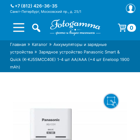
Skip
+7 (812) 426-36-35
to
Санкт-Петербург, Московский пр., д. 25/1
content
0
Корзина пуста.
»
»
Главная
Каталог
Аккумуляторы и зарядные
Интернет-магазин фототехники
Магазин фотоаксессуаров foto-
»
устройства
Зарядное устройство Panasonic Smart &
Foto-Gamma в СПб
gamma.ru
Quick (K-KJ55MCС40E) 1-4 шт АА/ААА (+4 шт Eneloop 1900
mAh)