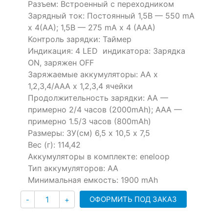
Разъем: Встроенный с переходником
based
Зарядный ток: Постоянный 1,5В — 550 mA
on
customer
x 4(AA); 1,5B — 275 mA x 4 (AAA)
ratings
Контроль зарядки: Таймер
Индикация: 4 LED индикатора: Зарядка
ON, заряжен OFF
Заряжаемые аккумуляторы: AA x
1,2,3,4/AAA x 1,2,3,4 ячейки
Продолжительность зарядки: АА —
примерно 2/4 часов (2000mAh); ААА —
примерно 1.5/3 часов (800mAh)
Размеры: ЗУ(см) 6,5 х 10,5 х 7,5
Вес (г): 114,42
Аккумуляторы в комплекте: eneloop
Тип аккумуляторов: АА
Минимальная емкость: 1900 mAh
Количество
ОФОРМИТЬ ПОД ЗАКАЗ
-
+