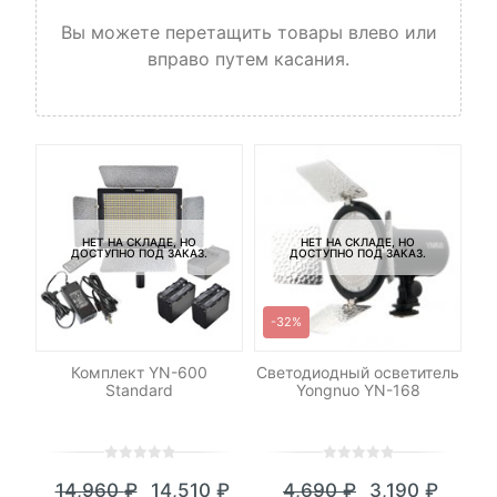
Вы можете перетащить товары влево или
вправо путем касания.
НЕТ НА СКЛАДЕ, НО
НЕТ НА СКЛАДЕ, НО
ДОСТУПНО ПОД ЗАКАЗ.
ДОСТУПНО ПОД ЗАКАЗ.
-32%
для
Комплект YN-600
Светодиодный осветитель
П
в
Standard
Yongnuo YN-168
0
5
0
0
5
0
14,960
₽
14,510
₽
4,690
₽
3,190
₽
out
out