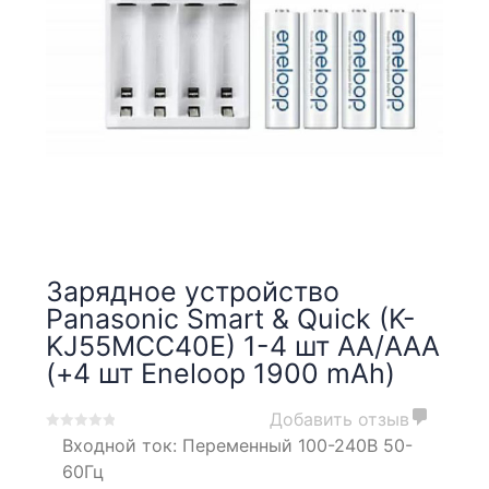
Зарядное устройство
Panasonic Smart & Quick (K-
KJ55MCС40E) 1-4 шт АА/ААА
(+4 шт Eneloop 1900 mAh)
Добавить отзыв
0
5
0
Входной ток: Переменный 100-240В 50-
out
60Гц
of